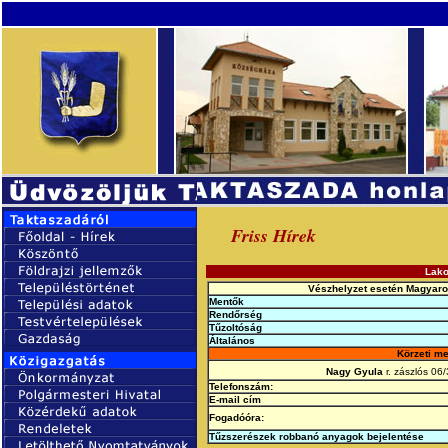
Friss Hírek
Lako
Vészhelyzet esetén Magyaror
Mentők
Rendőrség
Tűzoltóság
Általános
Körzeti me
Nagy Gyula
r. zászlós 06
Telefonszám:
E-mail cím
Fogadóóra:
Tűzszerészek robbanó anyagok bejelentése