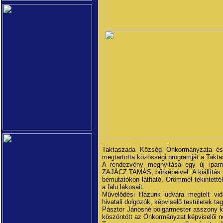
Taktaszada Község Önkormányzata és K
megtartotta közösségi programját a Takt
A rendezvény megnyitása egy új iparm
ZAJÁCZ TAMÁS, bőrképeivel. A kiállítás h
bemutatókon látható. Örömmel tekintetté
a falu lakosait.
Művelődési Házunk udvara megtelt vidá
hivatali dolgozók, képviselő testületek tag
Pásztor Jánosné polgármester asszony k
köszöntött az Önkormányzat képviselői 