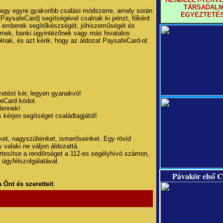
TÁRSADALM
t egy egyre gyakoribb csalási módszerre, amely során
EGYEZTETÉ
k (PaysafeCard) segítségével csalnak ki pénzt, főként
az emberek segítőkészségét, jóhiszeműségét és
rnek, banki ügyintézőnek vagy más hivatalos
nak, és azt kérik, hogy az áldozat PaysafeCard-ot
izetést kér, legyen gyanakvó!
eCard kódot.
lennek!
 kérjen segítséget családtagjától!
ket, nagyszüleinket, ismerőseinket. Egy rövid
 valaki ne váljon áldozattá.
értesítse a rendőrséget a 112-es segélyhívó számon,
 ügyfélszolgálatával.
Pávakör első C
 Önt és szeretteit
.