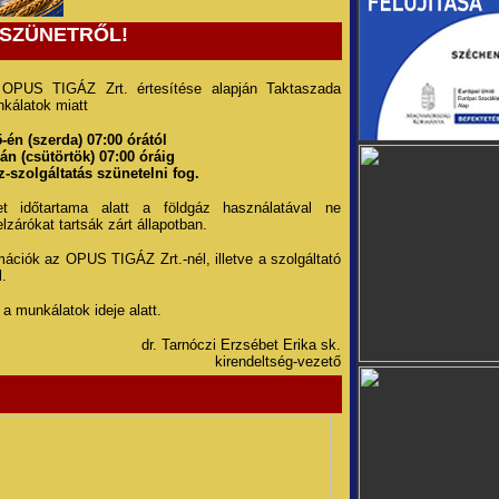
ZSZÜNETRŐL!
 OPUS TIGÁZ Zrt. értesítése alapján Taktaszada
nkálatok miatt
5-én (szerda) 07:00 órától
-án (csütörtök) 07:00 óráig
z-szolgáltatás szünetelni fog.
t időtartama alatt a földgáz használatával ne
lzárókat tartsák zárt állapotban.
mációk az OPUS TIGÁZ Zrt.-nél, illetve a szolgáltató
l.
a munkálatok ideje alatt.
dr. Tarnóczi Erzsébet Erika sk.
kirendeltség-vezető