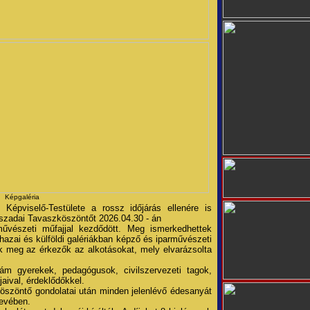
Képgaléria
épviselő-Testülete a rossz időjárás ellenére is
aszadai Tavaszköszöntőt 2026.04.30 - án
űvészeti műfajjal kezdődött. Meg ismerkedhettek
azai és külföldi galériákban képző és iparművészeti
k meg az érkezők az alkotásokat, mely elvarázsolta
m gyerekek, pedagógusok, civilszervezeti tagok,
jaival, érdeklődőkkel.
öszöntő gondolatai után minden jelenlévő édesanyát
nevében.