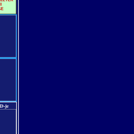
I
SE
D-je