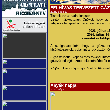
FELHÍVÁS TERVEZETT GÁ
2026. júlilus 13.
Tisztelt taktaszadai lakosok!
Ezúton tájékoztatjuk Önöket, hogy az
település földgáz-hálózatán végzendő mu
2026. július 1
2026. július 16
a vezetékes földgá
A szolgáltató kéri, hogy a gázszüne
kísérletezzenek, valamint a fogyasztói főe
A gázszünettel kapcsolatos további infor
gázszüneti tájékoztató felületén érhetők e
Kérjük a lakosság megértését és türelmét 
Anyák napja
2026. május 1.