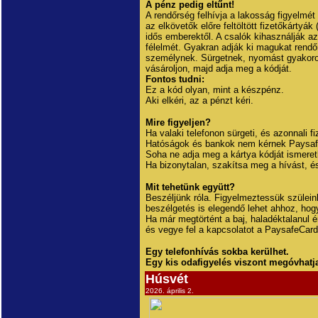
A pénz pedig eltűnt!
A rendőrség felhívja a lakosság figyelmé
az elkövetők előre feltöltött fizetőkártyá
idős emberektől. A csalók kihasználják 
félelmét. Gyakran adják ki magukat rendő
személynek. Sürgetnek, nyomást gyakorol
vásároljon, majd adja meg a kódját.
Fontos tudni:
Ez a kód olyan, mint a készpénz.
Aki elkéri, az a pénzt kéri.
Mire figyeljen?
Ha valaki telefonon sürgeti, és azonnali f
Hatóságok és bankok nem kérnek Paysaf
Soha ne adja meg a kártya kódját ismeret
Ha bizonytalan, szakítsa meg a hívást, és
Mit tehetünk együtt?
Beszéljünk róla. Figyelmeztessük szülein
beszélgetés is elegendő lehet ahhoz, hogy
Ha már megtörtént a baj, haladéktalanul 
és vegye fel a kapcsolatot a PaysafeCard
Egy telefonhívás sokba kerülhet.
Egy kis odafigyelés viszont megóvhatja
Húsvét
2026. április 2.