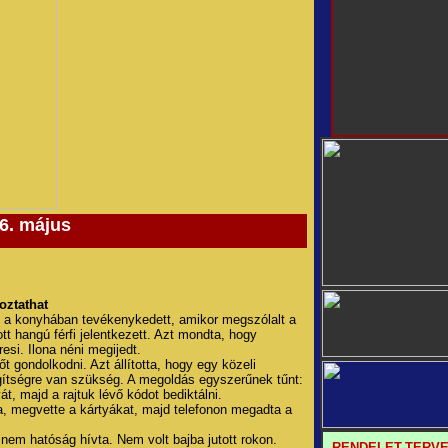
6. május
oztathat
en a konyhában tevékenykedett, amikor megszólalt a
tt hangú férfi jelentkezett. Azt mondta, hogy
esi. Ilona néni megijedt.
őt gondolkodni. Azt állította, hogy egy közeli
egítségre van szükség. A megoldás egyszerűnek tűnt:
át, majd a rajtuk lévő kódot bediktálni.
ra, megvette a kártyákat, majd telefonon megadta a
 nem hatóság hívta. Nem volt bajba jutott rokon.
RENDELET-TERV