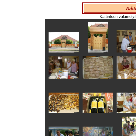
Takt
Kattintson valamelyi