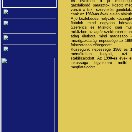
es
években a jó minőségű 
gazdálkodó parasztok között mé
vonzó a tsz- szervezés gondolata,
csak az
1960-as
évek elején alakul
A jó közlekedési helyzetű községb
fiatalok mind nagyobb hányad
Szerencs és Miskolc ipari munk
miközben az agrár szektorban munk
átlag életkora mind magasabb le
mezőgazdasági népessége az 1980
fokozatosan elöregedett.
Községünk népessége
1960
és
mérsékelten fogyott, azt 
stabilizálódott. Az
1990-es
évek el
lakossága figyelemre méltó 
megfiatalodott.