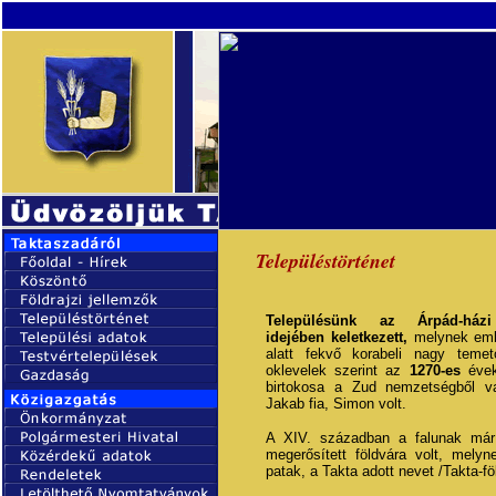
Településtörténet
Településünk az Árpád-házi
idejében keletkezett,
melynek emlé
alatt fekvő korabeli nagy temet
oklevelek szerint az
1270-es
évek
birtokosa a Zud nemzetségből va
Jakab fia, Simon volt.
A XIV. században a falunak már
megerősített földvára volt, melyn
patak, a Takta adott nevet /Takta-fö