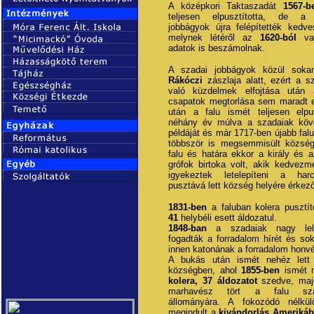
A középkori Taktaszadát
1567-b
teljesen elpusztította, de a 
jobbágyok újra felépítették kedves
melynek létéről az
1620-ból
val
adatok is beszámolnak.
A szadai jobbágyok közül sokan
Rákóczi
zászlaja alatt, ezért a s
való küzdelmek elfojtása után 
csapatok megtorlása sem maradt e
után a falu ismét teljesen elpu
néhány év múlva a szadaiak köve
példáját és már 1717-ben újabb falu
többször is megsemmisült község
falu és határa ekkor a király és 
grófok birtoka volt, akik kedvezm
igyekeztek letelepíteni a har
pusztává lett község helyére érkez
1831-ben
a faluban kolera pusztít
41
helybéli esett áldozatul.
1848-ban
a szadaiak nagy lelk
fogadták a forradalom hírét és sok
innen katonának a forradalom honv
A bukás után ismét nehéz lett
községben, ahol
1855-ben
ismét m
kolera, 37 áldozatot
szedve, maj
marhavész tört a falu sza
állományára. A fokozódó nélkül
megindult a
kivándorlás Ameriká