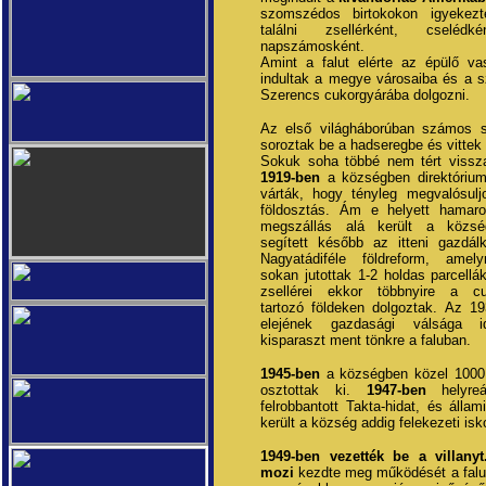
szomszédos birtokokon igyekez
találni zsellérként, cselédk
napszámosként.
Amint a falut elérte az épülő va
indultak a megye városaiba és a
Szerencs cukorgyárába dolgozni.
Az első világháborúban számos sz
soroztak be a hadseregbe és vittek k
Sokuk soha többé nem tért vissza
1919-ben
a községben direktórium
várták, hogy tényleg megvalósulj
földosztás. Ám e helyett hamar
megszállás alá került a közsé
segített később az itteni gazdá
Nagyatádiféle földreform, amel
sokan jutottak 1-2 holdas parcellá
zsellérei ekkor többnyire a cu
tartozó földeken dolgoztak. Az 1
elejének gazdasági válsága i
kisparaszt ment tönkre a faluban.
1945-ben
a községben közel 1000 
osztottak ki.
1947-ben
helyreál
felrobbantott Takta-hidat, és álla
került a község addig felekezeti isko
1949-ben vezették be a villanyt
mozi
kezdte meg működését a fal