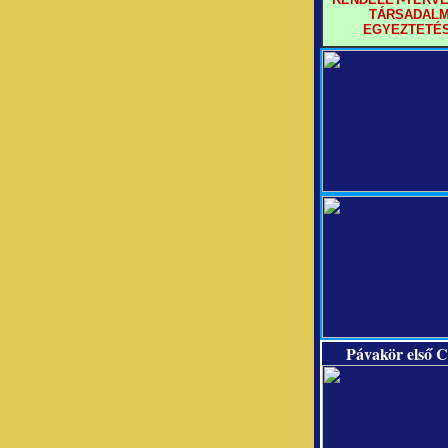
TÁRSADALM
EGYEZTETÉ
Pávakör első C