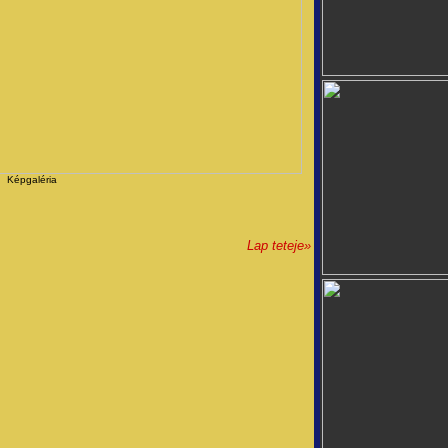
Képgaléria
Lap teteje
»