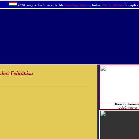
2026. augusztus 5. szerda, Ma
Krisztina, Kriszta
, holnap
Berta, Bettina
ünnepli a
kai Felújítása
Pásztor Jánosn
polgármester