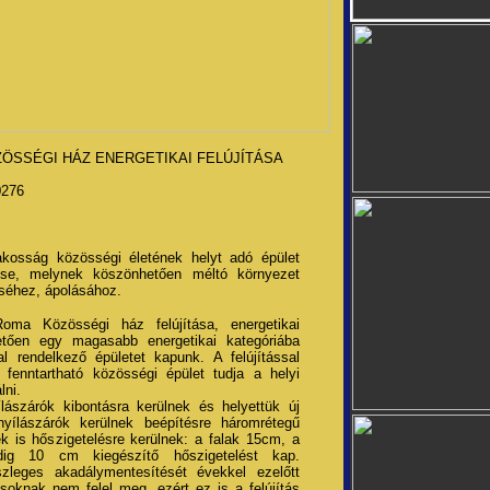
KÖZÖSSÉGI HÁZ ENERGETIKAI FELÚJÍTÁSA
0276
akosság közösségi életének helyt adó épület
ítése, melynek köszönhetően méltó környezet
éséhez, ápolásához.
oma Közösségi ház felújítása, energetikai
etően egy magasabb energetikai kategóriába
al rendelkező épületet kapunk. A felújítással
fenntartható közösségi épület tudja a helyi
lni.
ílászárók kibontásra kerülnek és helyettük új
yílászárók kerülnek beépítésre háromrétegű
k is hőszigetelésre kerülnek: a falak 15cm, a
g 10 cm kiegészítő hőszigetelést kap.
zleges akadálymentesítését évekkel ezelőtt
ásoknak nem felel meg, ezért ez is a felújítás