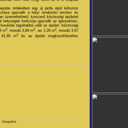
ejutás érdekében egy új járda épül kétsoros
lakítása igazodik a helyi rendezési tervhez és
 üzemeltethető, korszerű közösségi épületet
 helységek funkciója igazodik az igényekhez,
 kevésbé tagoltabbá válik az épület: közösségi
2
2
2
04 m
, mosdó 3,84 m
, wc 1,26 m
, mosdó 3,67
2
a 41,85 m
és az épület megközelítéséhez
.
Képgaléria