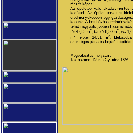
részét képezi.
Az épületbe való akadálymentes b
korláttal. Az épület tervezett kia
eredményeképpen egy gazdaságosan
kapunk. A beruházás eredményeként
tehát nagyobb, jobban használható,
2
2
tér 47,93 m
, tároló 8,30 m
, wc 1,
2
2
m
, elotér 14,31 m
, klubszob
szükséges járda és bejáró kiépítése
Megvalósítási helyszín:
Taktaszada, Dózsa Gy. utca 18/A.