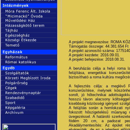
A projekt megnevezése: ROMA 
Támogatás összege: 44.381.654 Ft
A projekt azonosító száma: 177514
A projekt kezdete: 2016.09.01.
A projekt befejezése: 2018.08.31.
A beruházás célja a helyi roma l
felújítása, energetikai korszerűs
biztosítható a roma kultúra megőrz
A fejlesztés célja: a meglévő R
korszerűsítése, melynek köszönh
sorolt, jó hőtechnikai adottságokk
hosszú távon alacsony költséggel 
kisebbség közösségi igényeit szolgá
A felújítás során a homlokzati ny
fokozott hőszigetelésű műanyag n
üvegezéssel. A határoló szerkezete
födém 20 cm, a padozat pedi
Akadálymentesítés: Az épület rés
elvégezték, de ez a jelenlegi előír