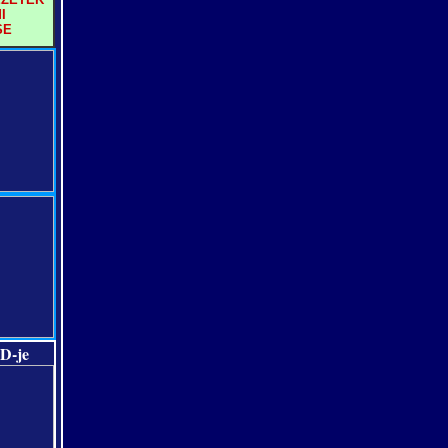
I
SE
D-je