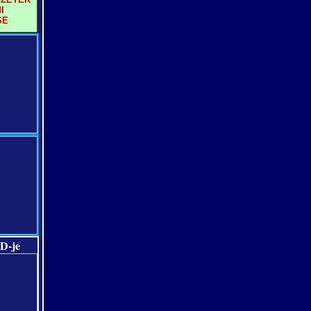
I
SE
D-je