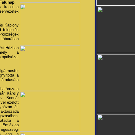
 Falunap.
ta kapuit a
zervezetek
és Kaplony
t település
érközségek
i táborában
ési Házban
, mely a
ópályázat
gármester
nyitotta a
 átadására
atározata
ár Károly
éz Bodnár
vvel ezelőtt
yházán él.
taszada
lgozásában.
átadta a
l Emléklap
t egészségi
n lenni a