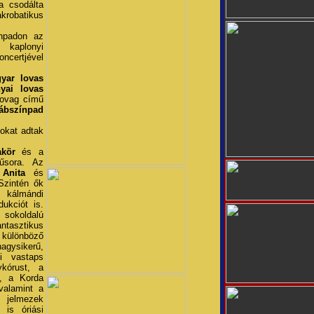
a csodálta
obatikus
npadon az
kaplonyi
certjével
yar lovas
yai lovas
lovag című
ábszínpad
okat adtak
akör
és a
sora. Az
Anita
és
 Szintén ők
 kálmándi
dukciót is.
sokoldalú
tasztikus
 különböző
agysikerű,
si vastaps
kórust, a
t, a Korda
valamint a
s jelmezek
 is óriási