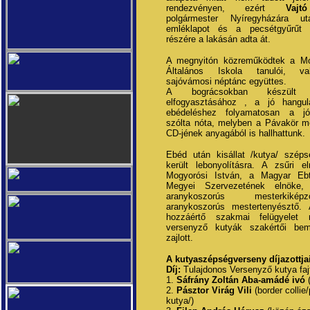
rendezvényen, ezért
Vaj
polgármester Nyíregyházára ut
emléklapot és a pecsétgyűrűt a
részére a lakásán adta át.
A megnyitón közreműködtek a Mó
Általános Iskola tanulói, v
sajóvámosi néptánc együttes.
A bográcsokban készült 
elfogyasztásához , a jó hangul
ebédeléshez folyamatosan a j
szólta nóta, melyben a Pávakör mo
CD-jének anyagából is hallhattunk.
Ebéd után kisállat /kutya/ széps
került lebonyolításra. A zsűri el
Mogyorósi István, a Magyar Ebt
Megyei Szervezetének elnöke, 
aranykoszorús mesterkik
aranykoszorús mestertenyésztő.
hozzáértő szakmai felügyelet m
versenyző kutyák szakértői bem
zajlott.
A kutyaszépségverseny díjazottjai
Díj:
Tulajdonos Versenyző kutya faj
1.
Sáfrány Zoltán Aba-amádé ivó
(
2.
Pásztor Virág Vili
(border collie
kutya/)