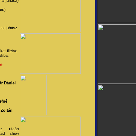
iai juhász)
ord)
iai juhász
et illetve
ékba.
at
r Dániel
efné
 Zoltán
.
az utcán
uad
show