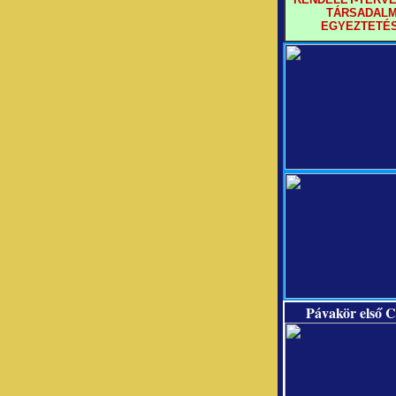
TÁRSADALM
EGYEZTETÉ
Pávakör első C