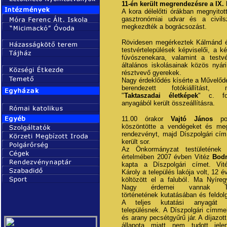
11-én került megrendezésre a IX.
A kora délelőtti órákban megnyitot
gasztronómiai udvar és a civils
megkezdték a bográcsozást.
Rövidesen megérkeztek Kálmánd 
testvértelepülések képviselői, a ké
fúvószenekara, valamint a testv
általános iskolásainak közös nyár
résztvevő gyerekek.
Nagy érdeklődés kísérte a Művelőd
berendezett fotókiállítást
"
Taktaszadai életképek
" c. fot
anyagából került összeállításra.
11.00 órakor
Vajtó János
pol
köszöntötte a vendégeket és meg
rendezvényt, majd Díszpolgári cím
került sor.
Az Önkormányzat testületének h
értelmében 2007 évben Vitéz
Bodn
kapta a Díszpolgári címet. Vit
Károly a település lakója volt, 12 é
költözött el a faluból. Ma Nyíreg
Nagy érdemei vannak Tak
történetének kutatásában és feldo
A teljes kutatási anyagát 
településnek. A Díszpolgári címme
és arany pecsétgyűrű jár. A díjazot
állapota miatt nem tudott jele