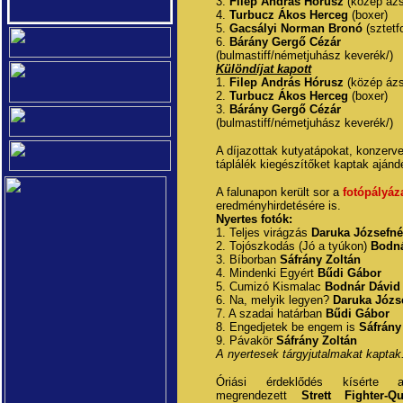
3.
Filep András Hórusz
(közép ázs
4.
Turbucz Ákos Herceg
(boxer)
5.
Gacsályi Norman Bronó
(sztetf
6.
Bárány Gergő Cézár
(bulmastiff/németjuhász keverék/)
Különdíjat kapott
1.
Filep András Hórusz
(közép ázs
2.
Turbucz Ákos
Herceg
(boxer)
3.
Bárány Gergő
Cézár
(bulmastiff/németjuhász keverék/)
A díjazottak kutyatápokat, konzervek
táplálék kiegészítőket kaptak ajánd
A falunapon került sor a
fotópályáz
eredményhirdetésére is.
Nyertes fotók:
1. Teljes virágzás
Daruka Józsefné
2. Tojószkodás (Jó a tyúkon)
Bodná
3. Bíborban
Sáfrány Zoltán
4. Mindenki Egyért
Bűdi Gábor
5. Cumizó Kismalac
Bodnár Dávid
6. Na, melyik legyen?
Daruka Józs
7. A szadai határban
Bűdi Gábor
8. Engedjetek be engem is
Sáfrány
9. Pávakör
Sáfrány Zoltán
A nyertesek tárgyjutalmakat kaptak
Óriási érdeklődés kísérte 
megrendezett
Strett Fighter-Q