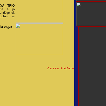
YA TRIO
ozta a jó
vendégének
zben is
ért véget.
Vissza a Hírekhez»