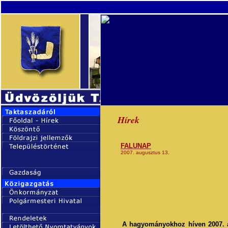
Hírek
FALUNAP
2007. augusztus 13.
A hagyományokhoz híven 2007. 