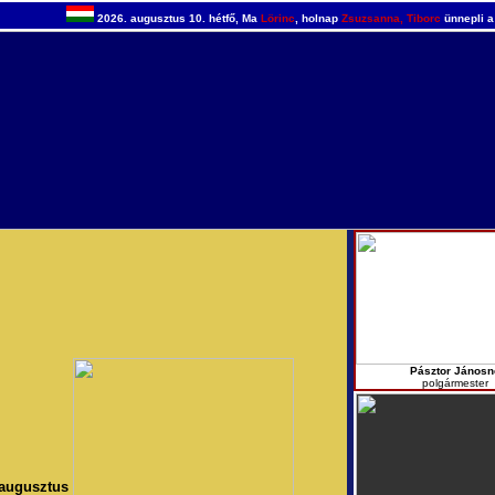
2026. augusztus 10. hétfő, Ma
Lörinc
, holnap
Zsuzsanna, Tiborc
ünnepli a
Pásztor Jánosn
polgármester
augusztus