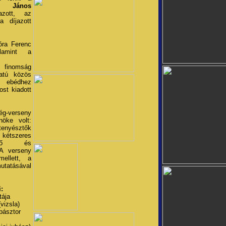
tó János
azott, az
 díjazott
ra Ferenc
alamint a
finomság
atú közös
ó ebédhez
st kiadott
ég-verseny
nöke volt:
enyésztők
kétszeres
épző és
 A verseny
ellett, a
utatásával
:
tája
vizsla)
/pásztor