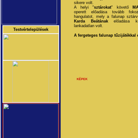
sikere volt.
A helyi "
sztárokat
" követő
MA
operett előadása tovább fok
hangulatot, mely a falunap sztár
Karda Beátának
előadása kö
lankadatlan volt.
Testvértelepülések
A fergeteges falunap tűzijátékkal 
KÉPEK