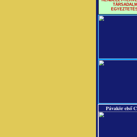
TÁRSADALM
EGYEZTETÉ
Pávakör első C