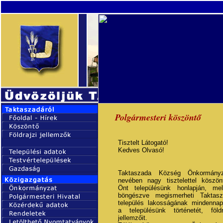
Polgármesteri köszöntő
Tisztelt Látogató!
Kedves Olvasó!
Taktaszada Község Önkormányz
nevében nagy tisztelettel köszö
Önt településünk honlapján, me
böngészve megismerheti Taktasz
település lakosságának mindennapj
a településünk történetét, földr
jellemzőit.