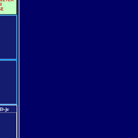
I
SE
D-je