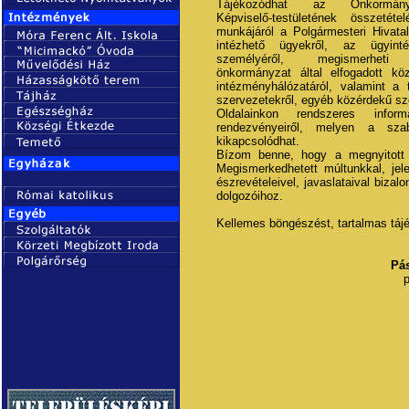
Tájékozódhat az Önkormány
Képviselő-testületének összetételé
munkájáról a Polgármesteri Hivata
intézhető ügyekről, az ügyinté
személyéről, megismerhet
önkormányzat által elfogadott kö
intézményhálózatáról, valamint a 
szervezetekről, egyéb közérdekű szo
Oldalainkon rendszeres infor
rendezvényeiről, melyen a sza
kikapcsolódhat.
Bízom benne, hogy a megnyitott o
Megismerkedhetett múltunkkal, jel
észrevételeivel, javaslataival biz
dolgozóihoz.
Kellemes böngészést, tartalmas táj
Pá