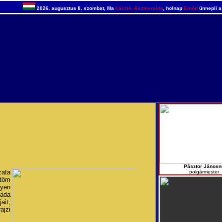
2026. augusztus 8. szombat, Ma
László, Eszmeralda
, holnap
Emőd
ünnepli a
Pásztor Jánosn
ata
polgármester
ntöm
lyen
ada
ait,
ajzi