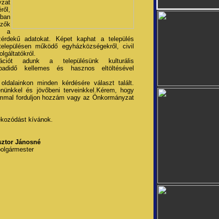
zat
ről,
lban
zők
i a
zérdekű adatokat. Képet kaphat a település
településen működő egyházközségekről, civil
lgáltatókról.
mációt adunk a településünk kulturális
badidő kellemes és hasznos eltöltésével
ldalainkon minden kérdésére választ talált.
enünkkel és jövőbeni terveinkkel.Kérem, hogy
alommal forduljon hozzám vagy az Önkormányzat
ékozódást kívánok.
sztor Jánosné
polgármester