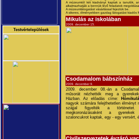
A múzeumtól két kiadványt kaptak a tanulók, ame
alkalmazhatják a bennük lévő feladatok megoldása
A múzeumlátogatást vásárlással fejeztük be.
A sikeres, élményekben gazdag látogatást kiadós
Mikulás az iskolában
2009. december 15.
Testvértelepülések
Csodamalom bábszínház
2009. december 9.
2009. december 08.-án a Csodama
műsorát nézhették meg a gyereke
Házban. Az előadás címe:
Hómikul
nagyok számára felejthetetlen élményt ny
szájjal figyelték a története
megkoronázásaként a gyerekek 
szaloncukrot kaptak, egy - egy versért, 
Civilszervezetek évzáró vac