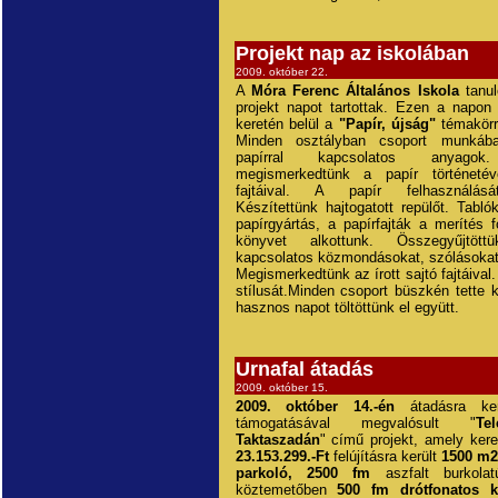
Projekt nap az iskolában
2009. október 22.
A
Móra Ferenc Általános Iskola
tanul
projekt napot tartottak. Ezen a napon
keretén belül a
"Papír, újság"
témakörre
Minden osztályban csoport munkáb
papírral kapcsolatos anyagok.
megismerkedtünk a papír történetéve
fajtáival. A papír felhasználásá
Készítettünk hajtogatott repülőt. Tabló
papírgyártás, a papírfajták a merítés f
könyvet alkottunk. Összegyűjtöt
kapcsolatos közmondásokat, szólásokat,
Megismerkedtünk az írott sajtó fajtáiva
stílusát.Minden csoport büszkén tette 
hasznos napot töltöttünk el együtt.
Urnafal átadás
2009. október 15.
2009. október 14.-én
átadásra ke
támogatásával megvalósult "
Tel
Taktaszadán
" című projekt, amely kere
23.153.299.-Ft
felújításra került
1500 m
parkoló,
2500 fm
aszfalt burkol
köztemetőben
500 fm
drótfonatos k