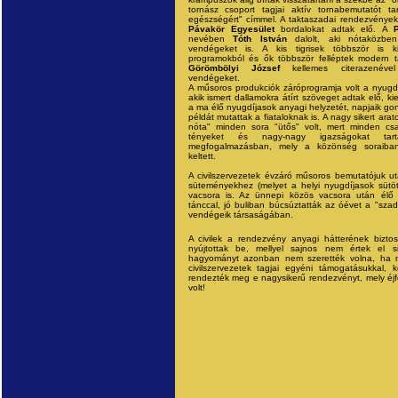
tornász csoport tagjai aktív tornabemutatót t
egészségért" címmel. A taktaszadai rendezvények 
Pávakör Egyesület
bordalokat adtak elő. A
nevében
Tóth István
dalolt, aki nótaközben
vendégeket is. A kis tigrisek többször is k
programokból és ők többször felléptek modern t
Görömbölyi József
kellemes citerazenével
vendégeket.
A műsoros produkciók záróprogramja volt a nyugd
akik ismert dallamokra átírt szöveget adtak elő, 
a ma élő nyugdíjasok anyagi helyzetét, napjaik gon
példát mutattak a fiataloknak is. A nagy sikert arat
nóta" minden sora "ütős" volt, mert minden csal
tényeket és nagy-nagy igazságokat tart
megfogalmazásban, mely a közönség soraiba
keltett.
A civilszervezetek évzáró műsoros bemutatójuk ut
süteményekhez (melyet a helyi nyugdíjasok sütöt
vacsora is. Az ünnepi közös vacsora után élő 
tánccal, jó buliban búcsúztatták az óévet a "szada
vendégeik társaságában.
A civilek a rendezvény anyagi hátterének biztos
nyújtottak be, mellyel sajnos nem értek el s
hagyományt azonban nem szerették volna, ha 
civilszervezetek tagjai egyéni támogatásukkal, 
rendezték meg e nagysikerű rendezvényt, mely éjfé
volt!