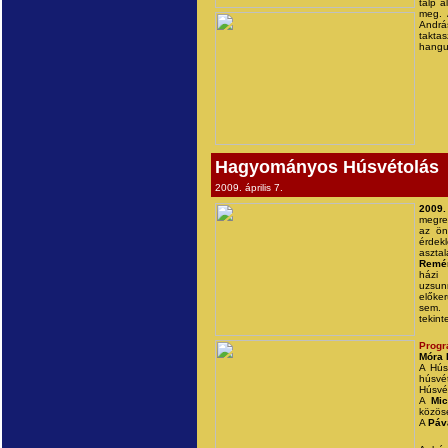
talp a
meg. 
András
takta
hangu
Hagyományos Húsvétolás
2009. április 7.
2009. 
megre
az ön
érdek
aszta
Remén
házi
uzsun
előker
sem. 
tekint
Prog
Móra 
A Hús
húsvét
Húsvé
A
Mi
közöse
A
Páv