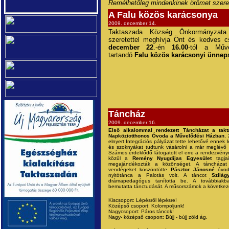
Remélhetőleg mindenkinek örömet szere
A Falu közös karácsonya
2009. december 14.
Taktaszada Község Önkormányzata t
szeretettel meghívja Önt és kedves c
december 22
.-én
16.00
-tól a Műv
tartandó
Falu közös karácsonyi
ünnep
Táncház
2009. december 16.
Első alkalommal rendezett Táncházat a tak
Napköziotthonos Óvoda a Művelődési Házban
,
elnyert Integrációs pályázat tette lehetővé ennek lé
és szoknyákat tudtunk vásárolni a már meglévő 
Számos érdeklődő látogatott el erre a rendezvényre
közül a
Remény Nyugdíjas
Egyesület
tagja
megajándékozták a közönséget. A táncházat
vendégeket köszöntötte
Pásztor Jánosné
óvoda
nyitótánca a Palotás volt. A táncot
Szilá
drámapedagógus tanította be. A továbbiakb
bemutatta tánctudását. A műsorszámok a következő
Kiscsoport: Lépésről lépésre!
Középső csoport: Kolompoljunk!
Nagycsoport: Páros táncok!
Nagy- középső csoport: Bújj - bújj zöld ág.