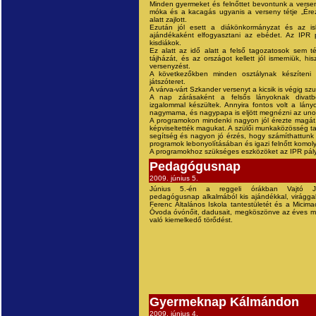
Minden gyermeket és felnőttet bevontunk a verse
móka és a kacagás ugyanis a verseny tétje „Érez
alatt zajlott.
Ezután jól esett a diákönkormányzat és az is
ajándékaként elfogyasztani az ebédet. Az IPR p
kisdiákok.
Ez alatt az idő alatt a felső tagozatosok sem té
tájházát, és az országot kellett jól ismerniük, hi
versenyzést.
A következőkben minden osztálynak készíteni 
játszóteret.
A várva-várt Szkander versenyt a kicsik is végig s
A nap zárásaként a felsős lányoknak divatbe
izgalommal készültek. Annyira fontos volt a l
nagymama, és nagypapa is eljött megnézni az uno
A programokon mindenki nagyon jól érezte magát
képviseltették magukat. A szülői munkaközösség tag
segítség és nagyon jó érzés, hogy számíthattunk v
programok lebonyolításában és igazi felnőtt komol
A programokhoz szükséges eszközöket az IPR pályá
Pedagógusnap
2009. június 5.
Június 5.-én a reggeli órákban Vajtó Já
pedagógusnap alkalmából kis ajándékkal, virágga
Ferenc Általános Iskola tantestületét és a Micim
Óvoda óvónőit, dadusait, megköszönve az éves m
való kiemelkedő törődést.
Gyermeknap Kálmándon
2009. június 4.