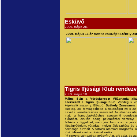
Esküvő
2009. május 26.
2009. május 16-án
tartotta esküvőjét
Székely Zs
Tigris Ifjúsági Klub rendez
2009. május 19.
Május 8-án a Vöröskereszt Világnapja alka
szervezett a Tigris Ifjúsági Klub.
Vendégük v
képviselő asszony. Előadó:
Székely Zsuzsanna
v
klubtag, aki felvilágosította a fiatalságot mi is a
nevel a vöröskeresztes szervezet. Az előadás után 
majd a hangulatkeltéshez csecsemő gondozásró
előadást, ezután pedig pelenkázási versenyt 
felhívta a figyelmet, mennyire fontos az anya-
ifjúságvédelem, véradás, melyet áldozatkész és
sokasága biztosít. A fiatalok örömmel hallgatták,
rövid idézet szétosztásával zárták.
"A szeretet két embert gyógyít: Azt, aki adja, és azt