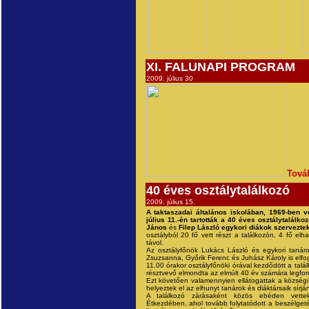
XI. FALUNAPI PROGRAM
2009. július 30
Tová
40 éves osztálytalálkozó
2009. július 15.
A taktaszadai általános iskolában, 1969-ben v
július 11.-én tartották a 40 éves osztálytalálkoz
János
és
Filep László egykori diákok szerveztek
osztályból 20 fő vett részt a találkozón, 4 fő elha
távol.
Az osztályfőnök Lukács László és egykori tanár
Zsuzsanna, Győrik Ferenc és Juhász Károly is elfo
11.00 órakor osztályfőnöki órával kezdődött a tal
résztvevő elmondta az elmúlt 40 év számára legfo
Ezt követően valamennyien ellátogattak a községi
helyeztek el az elhunyt tanárok és diáktársaik sírján
A találkozó zárásaként közös ebéden vette
Étkezdében, ahol tovább folytatódott a beszélgeté