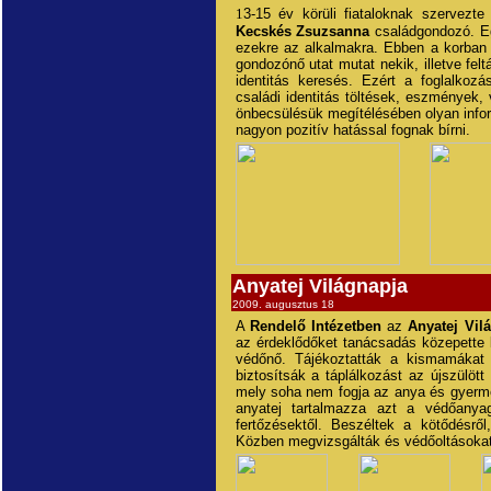
1
3-15 év körüli fiataloknak szervezte
Kecskés Zsuzsanna
családgondozó. Eg
ezekre az alkalmakra. Ebben a korban a
gondozónő utat mutat nekik, illetve fel
identitás keresés. Ezért a foglalkozá
családi identitás töltések, eszmények, 
önbecsülésük megítélésében olyan info
nagyon pozitív hatással fognak bírni.
Anyatej Világnapja
2009. augusztus 18
A
Rendelő Intézetben
az
Anyatej Vil
az érdeklődőket tanácsadás közepette
védőnő. Tájékoztatták a kismamákat 
biztosítsák a táplálkozást az újszülöt
mely soha nem fogja az anya és gyermek
anyatej tartalmazza azt a védőany
fertőzésektől. Beszéltek a kötődésrő
Közben megvizsgálták és védőoltásokat