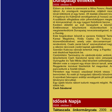
Dunapataji emlékek
2009. október 6.
Ebben az évben is szervezett a Móra Ferenc Által
tábort. Az országunk megismerése céljából most
tónál töltöttünk el egy hetet. 45 kisdiák érkezett kí
A Kaplonyi és Kálmándi vendégeknek jó hosszú uta
A szállások elfoglalása után pihenésképpen megis
tó környezetével, és egy nagyot fürödtünk benne.
Kedden délelőtt az eső besegített a kézműv
Emléknoteszt készítettünk rézdomborított b
megismerkedtünk Dunapataj nevezetességeivel, és
a Dunáig.
Este bográcsban készült a vacsora Királyné Ta
Karsai Magdolna, Király Csaba és Turbucz
közreműködésével, amely után táncversennyel 
rendeztünk. Csabi „tanár bácsi” szervezésével nagy
a sikeres táncosok csokit kaptak ajándékba.
Szerdán Kalocsa városát ismertük meg: a Paprika 
esti diszkóval fejeztünk be.
Csütörtökön Tanösvény és várdomb-túrán vettünk r
készítettünk Cseh Sándorné tanár néni útmutatás
Gyöngyike és Tabi Méda által készített székelykápo
Minden este a csoport egy része táncot tanult, amel
Reggelente tornával frissítettük fel magunkat. 
pancsoltunk a Szelidi tóban.
Pénteken egy hosszú utazással értünk vissza T
bennünket. Az estét jó hangulatú tábortűz köszöntö
A szombati falunapon erdélyi vendégeink jól szóra
látványos táncukkal.
Egy újabb közös tábort tudunk magunk mögött. R
töltött hét.
Cseh Sándorné
Idősek Napja
2009. október 2.
Taktaszada önkormányzata
2009. o