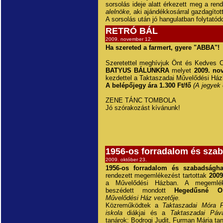
sorsolás ideje alatt érkezett meg a re
alelnöke,
aki ajándékkosárral gazdagíto
A sorsolás után jó hangulatban folytatód
RETRÓ BÁL
2009. november 12.
Ha szereted a farmert, gyere "ABBA"!
Szeretettel meghívjuk Önt és Kedves 
BATYUS BÁLUNKRA
melyet
2009. no
kezdettel a Taktaszadai Művelődési Ház
A belépőjegy ára 1.300 Ft/fő
(A jegyek 
ZENE TÁNC TOMBOLA
Jó szórakozást kívánunk!
1956-os forradalom és sza
2009. október 23.
1956-os forradalom és szabadságha
rendezett megemlékezést tartottak
2009
a Művelődési Házban. A megemlék
beszédett mondott
Hegedűsné O
Művelődési Ház vezetője.
Közreműködtek a
Taktaszadai Móra F
iskola
diákjai és a
Taktaszadai Páv
tanárok: Bodrogi Judit, Furman Mária tan