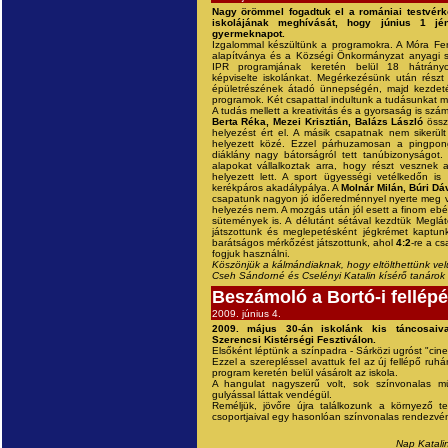
Nagy örömmel fogadtuk el a romániai testvér
iskolájának meghívását, hogy június 1 jé
gyermeknapot.
Izgalommal készültünk a programokra. A Móra Fer
alapítványa és a Községi Önkormányzat anyagi s
IPR programjának keretén belül 18 hátrányo
képviselte iskolánkat. Megérkezésünk után részt 
épületrészének átadó ünnepségén, majd kezdeté
programok. Két csapattal indultunk a tudásunkat m
A tudás mellett a kreativitás és a gyorsaság is szám
Berta Réka, Mezei Krisztián, Balázs László
össz
helyezést ért el. A másik csapatnak nem sikerült
helyezett közé. Ezzel párhuzamosan a pingpon
diáklány nagy bátorságról tett tanúbizonyságot
alapokat vállalkoztak arra, hogy részt vesznek 
helyezett lett. A sport ügyességi vetélkedőn is 
kerékpáros akadálypálya. A
Molnár Milán, Búri Dá
csapatunk nagyon jó időeredménnyel nyerte meg ve
helyezés nem. A mozgás után jól esett a finom ebé
sütemények is. A délutánt sétával kezdtük Meglát
játszottunk és meglepetésként jégkrémet kaptunk
barátságos mérkőzést játszottunk, ahol
4:2
-re a cs
fogjuk használni.
Köszönjük a kálmándiaknak, hogy eltölthettünk vel
Cseh Sándorné és Cselényi Katalin kísérő tanárok
Beszámoló a Bortó-i fellép
2009. június 4.
2009. május 30-án iskolánk kis táncosaiva
Szerencsi Kistérségi Fesztiválon.
Elsőként léptünk a színpadra - Sárközi ugróst "cine
Ezzel a szerepléssel avattuk fel az új fellépő ruh
program keretén belül vásárolt az iskola.
A hangulat nagyszerű volt, sok színvonalas mű
gulyással láttak vendégül.
Reméljük, jövőre újra találkozunk a környező t
csoportjaival egy hasonlóan színvonalas rendezvé
Nap Katali