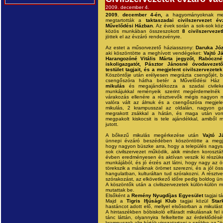
2009. december 4.
2009. december 4-én,
a hagyományoknak meg
megtartották a
taktaszadai
civilszervezet év
Művelődési Házban
. Az évek során a sok-sok kö
közös munkában összeszokott
8 civilszervezet
jöttek el az évzáró rendezvényre.
Az estet a műsorvezető háziasszony:
Daruka Jó
aki köszöntötte a meghívott vendégeket:
Vajtó J
Harangozóné Vitális Márta jegyzőt, Rabóczné
iskoligazgatót, Pásztor Jánosné óvodavezet
testület tagjait, és a megjelent civilszervezetek 
Köszöntője után erélyesen megrázta csengőjét, 
csengőszóra hátha betér a Művelődési Ház 
mikulás
és megajándékozza a szadai civilek
munkájukkal reményeik szerint megérdemelnék
várakozás ellenére a résztvevők mégis nagyon 
valóra vált az álmuk és a csengőszóra megjele
mikulás, 2 krampusszal az oldalán, nagyon g
megrakott zsákkal a hátán, és maga után von
megpakolt kiskocsit is tele ajándékkal, amiből 
jutott.
A bőkezű mikulás megérkezése után
Vajtó J
ünnepi évzáró beszédében köszöntötte a megjel
hogy nagyon büszke arra, hogy a település nagys
sok civilszervezet működik, akik minden korosztá
évben eredményesen és aktívan veszik ki részüke
munkájából, és jó érzés azt látni, hogy nagy az ö
törekszik a másiknak örömet szerezni, és a jól öss
hangulatban, kulturáltan tud szórakozni. A résztv
szórakozást, az elkövetkező időre pedig boldog ün
A köszöntők után a civilszervezetek külön-külön 
mutattak be.
Elsőként a
Remény Nyugdíjas Egyesület
tagjai tá
Majd a
Tigris Ifjúsági Klub
tagjai közül
Star
hastáncot adott elő, mellyel elsősorban a mikulást
A hintaszékben bóbiskoló elfáradt mikulásnak fel i
tánc láttán, olyannyira felkeltette az érdeklődés
krampuszok alig bírták visszatartani a székbe az "ö