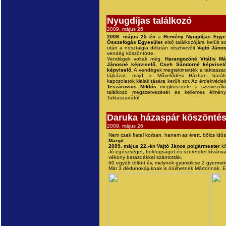
Nyugdíjas találkozó
2009. május 26.
2009.
május 25 én
a
Remény Nyugdíjas Egye
Összefogás Egyesület
első találkozójára került s
után a nosztalgia délután résztvevőit
Vajtó Jáno
vendég köszöntötte.
Vendégek voltak még:
Harangozóné Vitális Má
Jánosné képviselő, Cseh Sándorné képvisel
képviselő.
A vendégek megtekintették a taktasza
tájházat, majd a Művelődési Házban baráti
kapcsolatok kialakítására került sor. Az érdekvéde
Teszárovics Miklós
megköszönte a szervezők
találkozó megszervezését és kellemes élmény
Taktaszadától.
Daruka házaspár köszönté
2009. május 26.
Nem csak fiatal korban, hanem az érett, bölcs idősz
Margit.
2009. május 22.-én Vajtó János polgármester
kö
Jó egészséget, boldogságot és szeretetet kívánva
vékony barazdákkal szántották.
60 együtt töltött év, melynek gyümölcse 2 gyermek 
Már 3 dédunokájuknak is örülhetnek Mártonnak, Ed