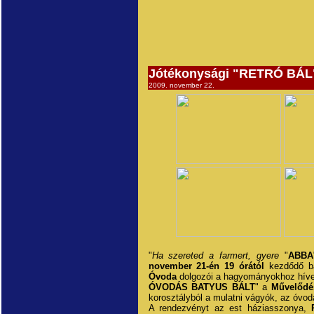
Jótékonysági "RETRÓ BÁL"
2009. november 22.
"
Ha szereted a farmert, gyere
"
ABBA
november 21-én 19 órától
kezdődő bá
Óvoda
dolgozói a hagyományokhoz híve
ÓVODÁS BATYUS BÁLT
" a
Művelődé
korosztályból a mulatni vágyók, az óvod
A rendezvényt az est háziasszonya,