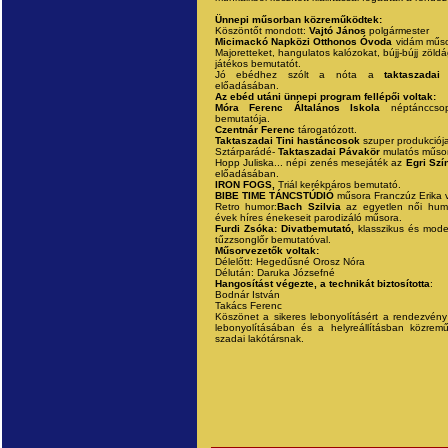
Ünnepi műsorban közreműködtek:
Köszöntőt mondott:
Vajtó János
polgármester
Micimackó Napközi Otthonos Óvoda
vidám műso
Majoretteket, hangulatos kalózokat, bújj-bújj zöl
játékos bemutatót.
Jó ebédhez szólt a nóta a
taktaszadai
előadásában.
Az ebéd utáni ünnepi program fellépői voltak:
Móra Ferenc Általános Iskola
néptánccsopo
bemutatója.
Czentnár Ferenc
tárogatózott.
Taktaszadai Tini hastáncosok
szuper produkciója
Sztárparádé-
Taktaszadai Pávakör
mulatós műso
Hopp Juliska... népi zenés mesejáték az
Egri Szí
előadásában.
IRON FOGS,
Triál kerékpáros bemutató.
BIBE TIME TÁNCSTÚDIÓ
műsora Franczúz Erika 
Retro humor:
Bach Szilvia
az egyetlen női hum
évek híres énekeseit parodizáló műsora.
Furdi Zsóka: Divatbemutató,
klasszikus és mode
tűzzsonglőr bemutatóval.
Műsorvezetők voltak:
Délelőtt: Hegedűsné Orosz Nóra
Délután: Daruka Józsefné
Hangosítást végezte, a technikát biztosította
:
Bodnár István
Takács Ferenc
Köszönet a sikeres lebonyolításért a rendezvény
lebonyolításában és a helyreállításban közrem
szadai lakótársnak.