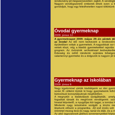
rendezvény jól megszervezetten zajlott. A vendéglá
Nagyon vendégszerető emberek élnek ezen a ké
gondoljuk, hogy egy feledhetetlen napot töltöttünk e
Óvodai gyermeknap
2009. június 12.
A gyermeknapot 2009. május 29.-én péntek dé
az óvoda!
Az idő nem kedvezett a rendezvén
épületében voltak a gyermekek. A nagyobbak sor
vettek részt, míg a kisebb gyermekekkel rajzolás 
program. Az óvónénik arcfestéssel kedveskedt
Édesség és üdítő mindenki számára bőséges
valamennyi gyermeke és a dolgozók is nagyon jól 
Gyermeknap az iskolában
2009. június 9.
Nagy izgalommal várták kisdiákjaink az idei gye
során fő célként tűztük ki hogy gyermekeink felhő
biztosítsuk korosztályuknak megfelelően.
A megnyitót a kisiskolások szolgáltatták, amel
fogadtak társaik és meghívott vendégeink: szül
hivatal képviselő, a nyugdíjas kör tagjai, a tornász 
Mindenki nagy tetszésére szolgált a közös mo
iktattunk először a programba. Jól eső érzés volt 
örömmel mozog kicsi és nagy, tanár és diák, és a m
Az alsó tagozatosok játékos sorversenyekkel folyt