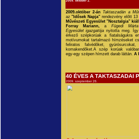
2009. október 2.
2009.október 2-án
Taktaszadán a Mű
az
"Idősek Napja"
rendezvény előtt 13
Művészeti Egyesület "Nosztalgia" kiáll
Forray Mariann,
a
Fügedi Márta
Egyesület igazgatója
nyitotta meg. Így
érkező szépkorúak a fiatalságukra em
motívumokat tartalmazó hímzéseket cs
feliratos falvédőket, gyúrósurcokat,
komakendőket.A szép korúak valóban
egy-egy szépen hímzett darab láttán.
A 
40 ÉVES A TAKTASZADAI
2009. szeptember 26.