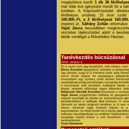
megépítésre került
1 db 36 férőhelyes
már több éve igényként merült fel a tak
körében. A Képviselő-testület dönté
férőhelyes urnahely 15 évre szóló 
100.000.-Ft, a 2 férőhelyesé 160.000.
esperes úr
,
Sáfrány Zoltán
református
Vajtó János
beszédében megköszönte
részletes tájékoztatást adott a beruhá
látták vendégül a Művelődési Házban.
Tanévkezdés búcsúzással
2009. október 6.
Ez a tanév nem úgy kezdődött, mint máskor, mert
Borza Erzsébet
igazgatónő számára a befejezést 
úgy döntött, hogy él a Prémium évek adta lehet
vonul. Ezzel végére ért pedagógus pályafutás
ünnepélyen egy szívhez szóló verssel búcsúzott
munkatársak pedig bensőséges ünnepség keretéb
A búcsúztató első részében kollégánk iskolai nap
képek, amelyek előhoztak régen elfeledett vidá
Rabóczné Horváth Erzsébet
búcsúzott a munkat
Vajtó János
polgármester
méltatta az igazgatónő 
végzett munkáját és átadta az önkormányzat aján
következőkben a kollégák által közösen írt vers
Jánosné az iskola dolgozói nevében is. A vers m
hiszen mindenki saját érzéseit fejezte ki a 
kapcsolatban. Az obsit levelet és a közös ajándé
kellemes beszélgetéssel az emlékek felidézésével f
nyugdíjas éveket kívánt a volt Vezetőnek - k
tantestületnek.
Cseh Sándorné