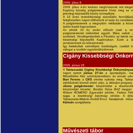
2009. július 9.
2009. július 4-én kedves meghívásnak tett eleget 
Kaplony község polgármestere hívta meg az el
jelenlegi képviselőit közös ünneplésre.
A 10 éves testvérközségi szerződés fennállásá
felejthetetlen napot tölthetünk el szép és csodálat
A polgármesterek a megnyitón méltatták a közsé
tartós baráti kapcsolatot.
Az elmúlt 10 év során először csak a tes
polgármesterek működtek együtt. Mára valódi „t
születtek. Vendégeskedtek a Pávakör, az iskola tan
kissebségi képviselők Kaplonyban. Ezek a 
rendszeresek és kölcsönösek.
Így kialakultak személyes barátságok, családi 
zálogai a további együttműködésnek.
Cigány Kissebbségi Önkormá
2009. június 29.
A
Taktaszadai Cigány Kisebbségi Önkormányza
napot tartott
június 27-én
a sportpályán, m
Művelődési Ház színháztermében és annak udva
Buri Ferenc
a
CKÖ
elnöke nyitotta meg. Taktas
mérkőzését követő ebéd után, a délutáni program
János polgármester
köszöntötte a résztvevő
köszöntőjét követte:
Bordás Géza BAZ megyei 
Róbert ROMERO Egyesület elnöke, Farkas Féli
tagja, a kisebbségi bizottság elnöke.
A délut
Taktaszada-Miskolc-Ároktő-Encs fiataljainak mű
Kálmán
szolgáltatta.
Művészeti tábor