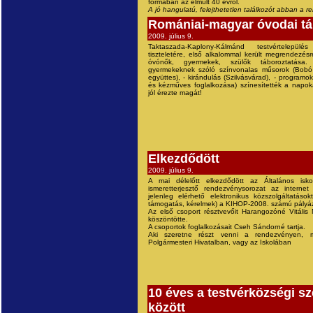
formában az elmúlt 40 évről.
A jó hangulatú, felejthetetlen találkozót abban a 
Romániai-magyar óvodai tá
2009. július 9.
Taktaszada-Kaplony-Kálmánd testvértelepül
tiszteletére, első alkalommal került megrendezés
óvónők, gyermekek, szülők táboroztatás
gyermekeknek szóló színvonalas műsorok (Bobó
együttes), - kirándulás (Szilvásvárad), - program
és kézműves foglalkozása) színesítették a napo
jól érezte magát!
Elkezdődött
2009. július 9.
A mai délelőtt elkezdődött az Általános isk
ismeretterjesztő rendezvénysorozat az internet
jelenleg elérhető elektronikus közszolgáltatásokt
támogatás, kérelmek) a KIHOP-2008. számú pályáz
Az első csoport résztvevőit Harangozóné Vitális
köszöntötte.
A csoportok foglalkozásait Cseh Sándorné tartja.
Aki szeretne részt venni a rendezvényen, 
Polgármesteri Hivatalban, vagy az Iskolában
10 éves a testvérközségi s
között