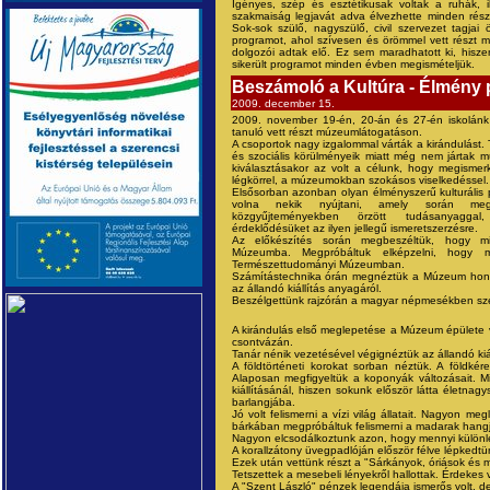
Igényes, szép és esztétikusak voltak a ruhák, i
szakmaiság legjavát adva élvezhette minden részt
Sok-sok szülő, nagyszülő, civil szervezet tagjai
programot, ahol szívesen és örömmel vett részt m
dolgozói adtak elő. Ez sem maradhatott ki, hisz
sikerült programot minden évben megismételjük.
Beszámoló a Kultúra - Élmény p
2009. december 15.
2009. november 19-én, 20-án és 27-én iskolánk
tanuló vett részt múzeumlátogatáson.
A csoportok nagy izgalommal várták a kirándulást. 
és szociális körülményeik miatt még nem jártak
kiválasztásakor az volt a célunk, hogy megisme
légkörrel, a múzeumokban szokásos viselkedéssel.
Elsősorban azonban olyan élményszerű kulturális 
volna nekik nyújtani, amely során meg
közgyűjteményekben örzött tudásanyaggal, 
érdeklődésüket az ilyen jellegű ismeretszerzésre.
Az előkészítés során megbeszéltük, hogy m
Múzeumba. Megpróbáltuk elképzelni, hogy m
Természettudományi Múzeumban.
Számítástechnika órán megnéztük a Múzeum honla
az állandó kiállítás anyagáról.
Beszélgettünk rajzórán a magyar népmesékben szere
A kirándulás első meglepetése a Múzeum épülete v
csontvázán.
Tanár nénik vezetésével végignéztük az állandó kiál
A földtörténeti korokat sorban néztük. A földkér
Alaposan megfigyeltük a koponyák változásait. Mi
kiállításánál, hiszen sokunk először látta életna
barlangjába.
Jó volt felismerni a vízi világ állatait. Nagyon m
bárkában megpróbáltuk felismerni a madarak hangja
Nagyon elcsodálkoztunk azon, hogy mennyi különl
A korallzátony üvegpadlóján először félve lépkedtü
Ezek után vettünk részt a "Sárkányok, óriások és m
Tetszettek a mesebeli lényekről hallottak. Érdekes v
A "Szent László" pénzek legendája ismerős volt, 