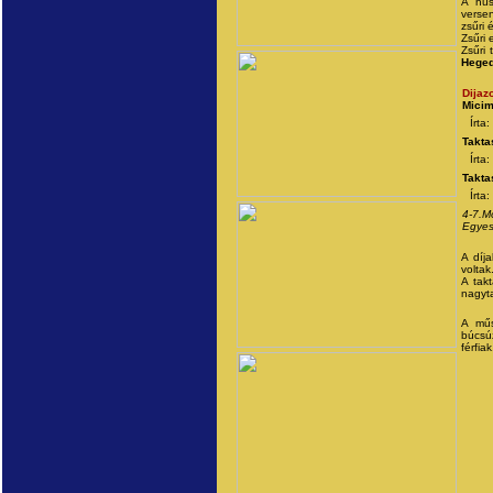
A hús
verse
zsűri é
Zsűri 
Zsűri 
Heged
Dijazo
Micim
Írta
Takta
Írta
Takta
Írta
4-7.Mó
Egyesü
A díja
voltak
A tak
nagyta
A műs
búcsú
férfiak