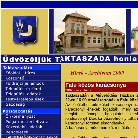
Hírek - Archívum 2009
Falu közös karácsonya
2009. december 23.
Taktaszadán a Művelődési Házban 
22-én 16.00 órától tartották a Falu kö
Az épületbe érkezőket karácsonyi d
karácsonyi énekek fogadták, mely az
meghitt, ünnepi hangulatot ere
rendezvényt
Daruka Józsefné
nyitotta
karácsonyi történet elmondásával.
A karácsonyi műsorban közreműködtek:
Taktaszada egyik nagy bü