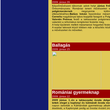
2009. június 29.
K
épzőművészeti tábornak adott helyt
június 9-t
Önkormányzata. Romániai ismert művészeket s
polgármesternek
megnyernie külön
elkészítéséhez.
Balázs István
faszobrász márama
Corneliu
nagybányai lakos kopjafát faragott a Polgá
Valentin Petreus
festő a taktaszadai polgármeste
valamint a református templomot festette meg.
A helyi épületek mellett máramarosi hegyeket fest
A szadai lakosok közül többen már a készítés közb
a művészeket és műveiket.
Ballagás
2009. június 15.
Romániai gyermeknap
2009. június 12.
2009 június 1.-én a taktaszadai óvoda dolg
tettek eleget a kaplonyi és kálmándi óvoda m
napon tartották a Kálmándiak gyermeknap alkalm
átadását, a Kaplonyiak pedig az óvodai évzáró ü