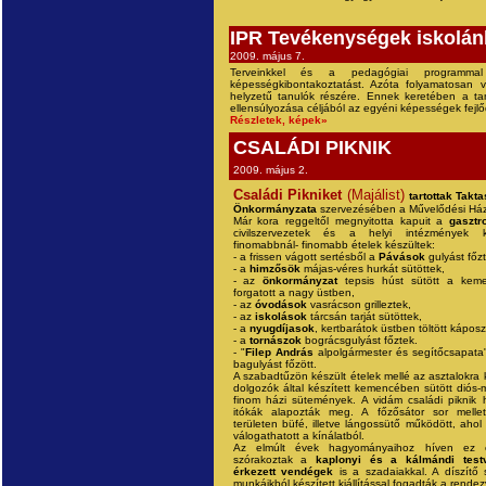
IPR Tevékenységek iskolá
2009. május 7.
Terveinkkel és a pedagógiai programma
képességkibontakoztatást. Azóta folyamatosan v
helyzetű tanulók részére. Ennek keretében a tan
ellensúlyozása céljából az egyéni képességek fejlő
Részletek, képek»
CSALÁDI PIKNIK
2009. május 2.
Családi Pikniket
(Majálist)
tartottak Tak
Önkormányzata
szervezésében a Művelődési Ház
Már kora reggeltől megnyitotta kapuit a
gasztr
civilszervezetek és a helyi intézmények k
finomabbnál- finomabb ételek készültek:
- a frissen vágott sertésből a
Pávások
gulyást főzt
- a
himzősök
májas-véres hurkát sütöttek,
- az
önkormányzat
tepsis húst sütött a keme
forgatott a nagy üstben,
- az
óvodások
vasrácson grilleztek,
- az
iskolások
tárcsán tarját sütöttek,
- a
nyugdíjasok
, kertbarátok üstben töltött káposz
- a
tornászok
bográcsgulyást főztek.
- "
Filep András
alpolgármester és segítőcsapata"
bagulyást főzött.
A szabadtűzön készült ételek mellé az asztalokra 
dolgozók által készített kemencében sütött diós-
finom házi sütemények. A vidám családi piknik 
itókák alapozták meg. A főzősátor sor mell
területen büfé, illetve lángossütő működött, aho
válogathatott a kínálatból.
Az elmúlt évek hagyományaihoz híven ez 
szórakoztak a
kaplonyi és a kálmándi testv
érkezett vendégek
is a szadaiakkal. A díszítő 
munkáikból készített kiállítással fogadták a rende