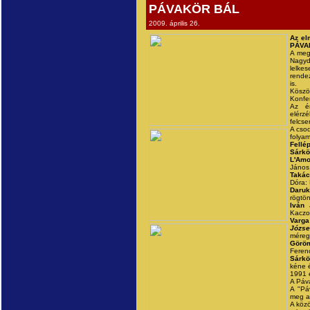
PÁVAKÖR BÁL
2009. április 26.
Az el
PÁVAK
A meg
Nagy
lelkes
rende
is.
Köszö
Konfe
Az ér
elérz
felcse
A csod
folyam
Fellé
Sárköz
L'Amo
János
Takác
Dóra: 
Daruk
rögtö
Iván 
Kaczor
Varg
Józse
méreg
Göröm
Ferenc
Sárköz
kéne é
1991 é
A Páva
A "Pá
meg a 
A közö