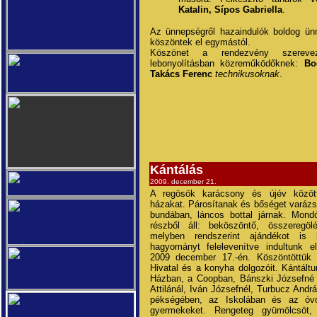
Katalin, Sípos Gabriella
.
Az ünnepségről hazaindulók boldog ün
köszöntek el egymástól.
Köszönet a rendezvény szerev
lebonyolításban közreműködőknek:
Bo
Takács Ferenc
technikusoknak
.
Kántálás
2009. december 21.
A regösök karácsony és újév között
házakat. Párosítanak és bőséget varázso
bundában, láncos bottal járnak. Mond
részből áll: beköszöntő, összeregö
melyben rendszerint ajándékot is
hagyományt felelevenítve indultunk e
2009 december 17.-én. Köszöntöttük 
Hivatal és a konyha dolgozóit. Kántált
Házban, a Coopban, Bánszki Józsefné 
Attilánál, Iván Józsefnél, Turbucz Andr
pékségében, az Iskolában és az óvo
gyermekeket. Rengeteg gyümölcsöt,