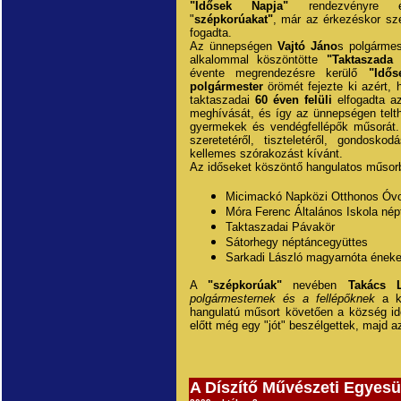
"Idősek Napja"
rendezvényre 
"
szépkorúakat"
, már az érkezéskor sz
fogadta.
Az ünnepségen
Vajtó Jáno
s polgárme
alkalommal köszöntötte
"Taktaszada
évente megrendezésre kerülő
"Idős
polgármester
örömét fejezte ki azért,
taktaszadai
60 éven felüli
elfogadta 
meghívását, és így az ünnepségen telt
gyermekek és vendégfellépők műsorát.
szeretetéről, tiszteletéről, gondosk
kellemes szórakozást kívánt.
Az időseket köszöntő hangulatos műsor
Micimackó Napközi Otthonos Óvo
Móra Ferenc Általános Iskola nép
Taktaszadai Pávakör
Sátorhegy néptáncegyüttes
Sarkadi László magyarnóta ének
A
"szépkorúak"
nevében
Takács 
polgármesternek és a fellépőknek
a k
hangulatú műsort követően a község i
előtt még egy "jót" beszélgettek, majd a
A Díszítő Művészeti Egyesül