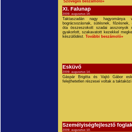
Szöveges beszámoló»
XI. Falunap
2009. augusztus 16.
Taktaszadán nagy hagyománya
bográcsozásnak, sütésnek, főzésnek, 
óta összeszokott szadai asszonyok 
gyakorlott, szakavatott kezekkel megke
készülődést.
További beszámoló»
Esküvő
2009. augusztus 14.
Gáspár Brigitta és Vajtó Gábor esk
felejthetetlen részesei voltak a taktaköz
Személyiségfejlesztő fogla
2009. augusztus 10.