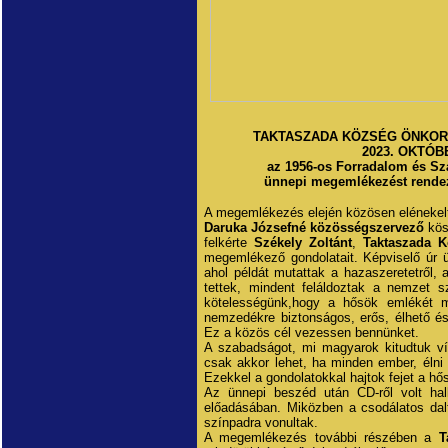
TAKTASZADA KÖZSÉG ÖNKOR
2023. OKTÓB
az 1956-os Forradalom és Sz
ünnepi megemlékezést rendez
A megemlékezés elején közösen eléneke
Daruka Józsefné közösségszervező
kös
felkérte
Székely Zoltánt
,
Taktaszada K
megemlékező gondolatait. Képviselő úr 
ahol példát mutattak a hazaszeretetről, 
tettek, mindent feláldoztak a nemzet s
kötelességünk,hogy a hősök emlékét m
nemzedékre biztonságos, erős, élhető é
Ez a közös cél vezessen bennünket.
A szabadságot, mi magyarok kitudtuk ví
csak akkor lehet, ha minden ember, élni 
Ezekkel a gondolatokkal hajtok fejet a hő
Az ünnepi beszéd után CD-ről volt hal
előadásában. Miközben a csodálatos dalt
színpadra vonultak.
A megemlékezés további részében a
T