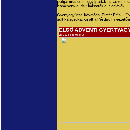
polgármester
meggyújtották az adventi ko
Karácsony c. dalt halhatták a jelenlévők.
Gyertyagyújtás követően: Pintér Béla – Gye
sült kalácsokat kínált a
Párduc Ifi vezetőj
ELSŐ ADVENTI GYERTYAG
2023. december 3.