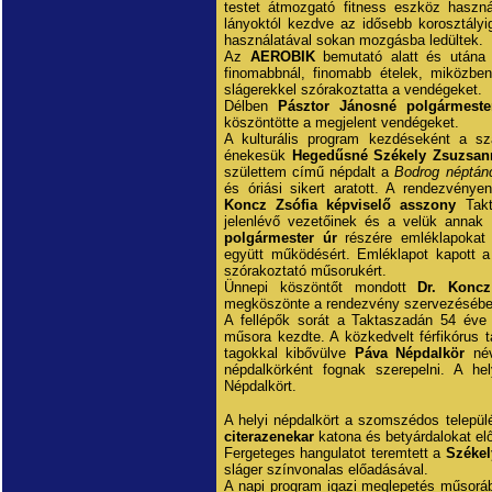
testet átmozgató fitness eszköz haszn
lányoktól kezdve az idősebb korosztály
használatával sokan mozgásba ledültek.
Az
AEROBIK
bemutató alatt és utána 
finomabbnál, finomabb ételek, miközb
slágerekkel szórakoztatta a vendégeket.
Délben
Pásztor Jánosné polgármeste
köszöntötte a megjelent vendégeket.
A kulturális program kezdéseként a sz
énekesük
Hegedűsné Székely Zsuzsan
születtem című népdalt a
Bodrog néptán
és óriási sikert aratott. A rendezvény
Koncz Zsófia képviselő asszony
Takta
jelenlévő vezetőinek és a velük annak
polgármester úr
részére emléklapoka
együtt működésért. Emléklapot kapott 
szórakoztató műsorukért.
Ünnepi köszöntőt mondott
Dr. Koncz
megköszönte a rendezvény szervezésébe
A fellépők sorát a Taktaszadán 54 éve
műsora kezdte. A közkedvelt férfikórus 
tagokkal kibővülve
Páva Népdalkör
név
népdalkörként fognak szerepelni. A he
Népdalkört.
A helyi népdalkört a szomszédos települ
citerazenekar
katona és betyárdalokat el
Fergeteges hangulatot teremtett a
Székely
sláger színvonalas előadásával.
A napi program igazi meglepetés műsoráb