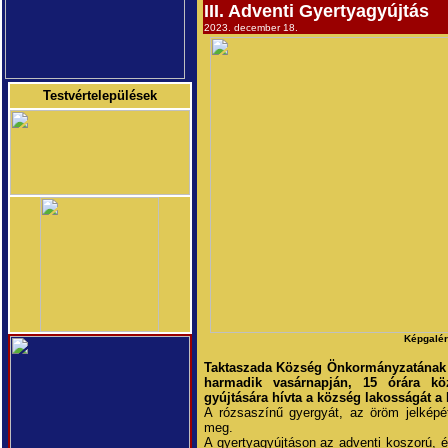
III. Adventi Gyertyagyújtás
2023. december 18.
Testvértelepülések
Képgalér
Taktaszada Község Önkormányzatának k
harmadik vasárnapján, 15 órára kö
gyújtására hívta a község lakosságát a P
A rózsaszínű gyergyát, az öröm jelképé
meg.
A gyertyagyújtáson az adventi koszorú, és