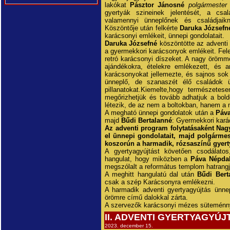
lakókat
Pásztor Jánosné
polgármester
gyertyák szineinek jelentését, a csa
valamennyi ünneplőnek és családjaik
Köszöntője után felkérte
Daruka Józsefn
karácsonyi emlékeit, ünnepi gondolatait.
Daruka Józsefné
köszöntötte az adventi 
a gyermekkori karácsonyok emlékeit. Felel
retró karácsonyi díszeket. A nagy örömm
ajándékokra, ételekre emlékezett, és a
karácsonyokat jellemezte, és sajnos sok 
ünneplő, de szanaszét élő családok 
pillanatokat.Kiemelte,hogy természete
megőrizhetjük és tovább adhatjuk a bol
létezik, de az nem a boltokban, hanem a 
A megható ünnepi gondolatok után a
Páva
majd
Bűdi Bertalanné
: Gyermekkori kará
Az adventi program folytatásaként Nag
el ünnepi gondolatait, majd polgárme
koszorún a harmadik, rózsaszínű gyert
A gyertyagyújtást követően csodálatos
hangulat, hogy miközben a
Páva Népda
megszólalt a református templom hatrangj
A meghitt hangulatú dal után
Bűdi Bert
csak a szép Karácsonyra emlékezni.
A harmadik adventi gyertyagyújtás ünn
örömre című dalokkal zárta.
A szervezők karácsonyi mézes süteménnye
II. ADVENTI GYERTYAGYÚ
2023. december 15.