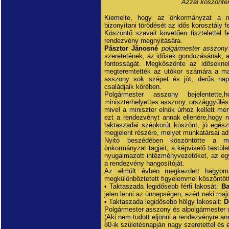
Azzal köszönten
Kiemelte, hogy az önkormányzat a mai
bizonyítani törődését az idős korosztály fe
Köszöntő szavait követően tisztelettel f
rendezvény megnyitására.
Pásztor Jánosné
polgármester asszony
szeretetének, az idősek gondozásának, a
fontosságát. Megköszönte az idősekne
megteremtették az utókor számára a mai
asszony sok szépet és jót, derűs nap
családjaik körében.
Polgármester asszony bejelentette
miniszterhelyettes asszony, országgyűlési
mivel a miniszter elnök úrhoz kellett me
ezt a rendezvényt annak ellenére,hogy 
taktaszadai szépkorút köszönt, jó egés
megjelent részére, melyet munkatársai ad
Nyitó beszédében köszöntötte a me
önkormányzat tagjait, a képviselő testüle
nyugalmazott intézményvezetőket, az egy
a rendezvény hangosítóját.
Az elmúlt évben megkezdett hagyomá
megkülönböztetett figyelemmel köszöntöt
• Taktaszada legidősebb férfi lakosát:
Ba
jelen lenni az ünnepségen, ezért neki majd
• Taktaszada legidősebb hölgy lakosait:
D
Polgármester asszony és alpolgármester ú
(Aki nem tudott eljönni a rendezvényre ann
80-ik születésnapján nagy szeretettel és 