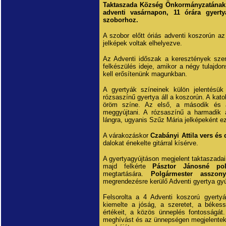
Taktaszada Község Önkormányzatának k
adventi vasárnapon, 11 órára gyerty
szoborhoz.
A szobor előtt óriás adventi koszorún az
jelképek voltak elhelyezve.
Az Adventi időszak a keresztények szem
felkészülés ideje, amikor a négy tulajdon
kell erősítenünk magunkban.
A gyertyák színeinek külön jelentésü
rózsaszínű gyertya áll a koszorún. A kato
öröm színe. Az első, a második és a
meggyújtani. A rózsaszínű a harmadik 
lángra, ugyanis Szűz Mária jelképeként e
A várakozáskor
Czabányi Attila vers és
dalokat énekelte gitárral kísérve.
A gyertyagyújtáson megjelent taktaszada
majd felkérte
Pásztor Jánosné pol
megtartására.
Polgármester asszony
megrendezésre kerülő Adventi gyertya gy
Felsorolta a 4 Adventi koszorú gyertyá
kiemelte a jóság, a szeretet, a békess
értékeit, a közös ünneplés fontosságát
meghívást és az ünnepségen megjelentek