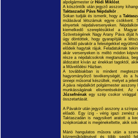
alpolgármester úr
Hódi Miklóst
.
A köszöntők után jegyző asszony kihang
Taktaszadai Páva Népdalkör
.
Sokan tudják és ismerik, hogy a
Taktasz
múlásával létszámuk egyre csökkent. S
elnyertek népdalversenyeken. Népdalkö
kiemelkedő szereplésükkel a Magya
Szövetségének Nagy Arany Páva díját há
úgy döntöttek, hogy gyarapítják a létsz
működő pávakör a feleségekkel együttműkö
elődeik hagytak rájuk. Feladatuknak teki
akár versenyeken is méltó módon képvis
része a népdalcsokrok megtanulása, beg
áldozatot kíván az énekkari tagoktól, aki
a Művelődési Házban.
A továbbiakban is mindent megteszn
hagyományőrző tevékenységét, és a há
ünnepi műsorral készültek, melyet a jelen
A páva népdalkört polgármester asszony 
munkásságának elismeréseként. Az 
Józsefnénak
egy szép csokor virággal
összetartását.
A Pávakör után jegyző asszony a színpad
előadó. Egy ízig - vérig igazi zenész
Taktaszadán is nagysikert aratott a ke
szépkorúakat is megénekeltette, akik sok
Márió hangulatos műsora után a szerv
közreműködésével és több segítő fel