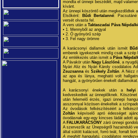
mondta el ünnepi beszédét, majd valame
kívánt.
Az ünnepi köszöntő után megkezdődtek a
Elsőként:
Bűdi Bertalanné
: Pacsutáné
versét olvasta fel.
A vers után a
Taktaszadai Páva Népdalk
• 1. Mennyből az angyal
• 2. Ó gyönyörű szép
• 3. Fel nagy örömre
A karácsonyi dallamok után ismét
Bűd
emberek igyekeznek mindíg csak a szép 
Az emlékezés után ismét a
Páva Népdal
A Pávakör után
Nagy Lászlóné
, a nyugdí
Nyári Aliz és Nyári Károly csodálatos Ad
Zsuzsanna
és
Székely Zoltán
. A Nézz r
az apa és lánya, megható volt hallga
hangját, a gyönyörűen énekelt dallamokat
A karácsonyi énekek után a
helyi
kedveskedtek az ünneplőknek. Köszönet 
után felemelő érzés, igazi ünnepi hangu
asszonnyal közösen énekeltek a színpad
Az óvodások felkészítéséért a felkész
Zoltán
képviselő apró édességet aján
óvodásnak egy-egy kincses ládát adott a
A
FALUKARÁCSONY
záró ünnepi gondol
A szervezők az Ünepségről hazainduló ven
által sütött kalácsot, forró teát, forralt bort
A meghitt hangulatú, csodálatos rendez