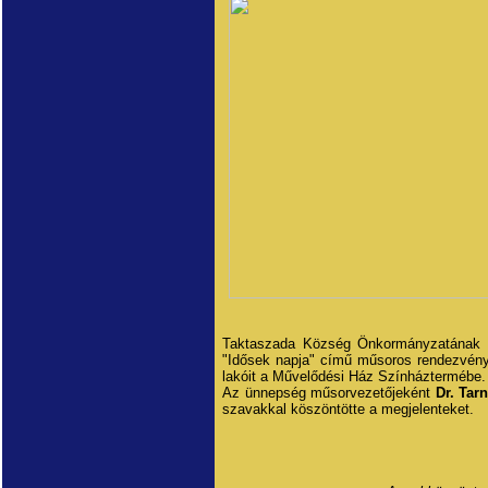
Taktaszada Község Önkormányzatának Kép
"Idősek napja" című műsoros rendezvényr
lakóit a Művelődési Ház Színháztermébe.
Az ünnepség műsorvezetőjeként
Dr. Tar
szavakkal köszöntötte a megjelenteket.