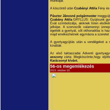
munkáját.
A köszöntő után
Czabányi Attila
Fény és 
Pásztor Jánosné polgármester
meggyújt
Czabány Attila
GRYLLUS: Gyújtsunk gyert
Évát szimbolizálja, akiknek Isten elsőké
jelképe. A szervezők valamennyi ünnep
égették a gyertyát, sőt otthonaikba is ha
majd emékezhetnek egymásra a szeretet
A gyertyagyújtás után a vendégeket a ny
kínálták.
Az első taktaszadai Adventi gyertyag
asszony
zárta: Megköszönte,hogy eljött
Karácsonyt kívánt.
56-os megemlékezés
2023. október 20.