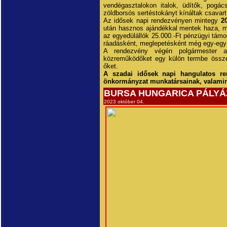
vendégasztalokon italok, üdítők, pogác
zöldborsós sertéstokányt kínáltak csavar
Az idősek napi rendezvényen mintegy
2
után hasznos ajándékkal mentek haza, mi
az egyedülállók 25.000.-Ft pénzügyi támo
ráadásként, meglepetésként még egy-egy ü
A rendezvény végén polgármester as
közreműködőket egy külön termbe össz
őket.
A szadai idősek napi hangulatos re
önkormányzat munkatársainak, valami
BURSA HUNGARICA PÁLYÁ
2023 október 04.