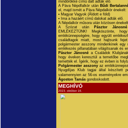
mindörökké című dalt adták elő.
A Páva Népdfalkör után
Bűdi Bertalan
el, majd ismét a Páva Népdalkör énekelt:
• Magyar Vagyok (Áldott e föld)
• Ima a hazáért című dalokat adták elő.
A Népdalkör műsora után közösen énekelt
A Szózat után
Pásztor Jánosné
EMLÉKEZTÜNK! Megköszönte, hogy
emlékünnepségére, hogy együtt emlékezhet
családtagok miatt, most hajtsunk feje
polgármester asszony mindenkinek egy 
emlékezés pillanatában világítsanak és 
Pásztor Jánosné
a Családok Klubjának
hogy éveken keresztül a temetőbe meglá
temették el. Ígérik, hogy ez évben is fol
Polgármester asszony
az emlékünnepség
Nyugdíjas Klub tagjai által készített 
valamennyien az 56-os eseményekre eml
Ágoston Tamás
gondoskodott.
MEGHÍVÓ
2023. október 16.