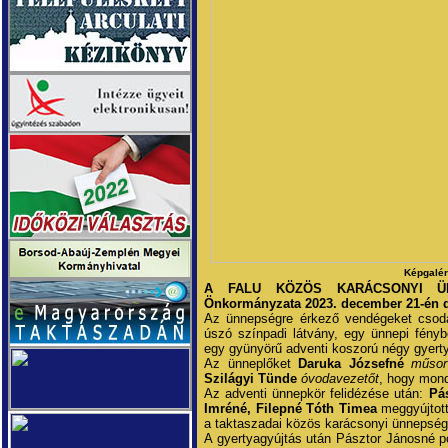
Képgalér
A FALU KÖZÖS KARÁCSONYI ÜN
Önkormányzata 2023. december 21-én 
Az ünnepségre érkező vendégeket csodál
úszó színpadi látvány, egy ünnepi fénybe
egy gyünyörű adventi koszorú négy gyerty
Az ünneplőket
Daruka Józsefné
műsor
Szilágyi Tünde
óvodavezetőt
, hogy mondj
Az adventi ünnepkör felidézése után:
Pá
Imréné, Filepné Tóth Timea
meggyújtott
a taktaszadai közös karácsonyi ünnepsége
A gyertyagyújtás után Pásztor Jánosné po