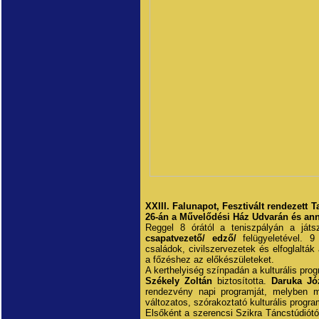
XXIII. Falunapot, Fesztivált rendezet
26-án a Művelődési Ház Udvarán és ann
Reggel 8 órától a teniszpályán a játs
csapatvezető/ edző/
felügyeletével. 
családok, civilszervezetek és elfoglaltá
a főzéshez az előkészületeket.
A kerthelyiség színpadán a kulturális pro
Székely Zoltán
biztosította.
Daruka Jó
rendezvény napi programját, melyben m
változatos, szórakoztató kulturális progr
Elsőként a szerencsi Szikra Táncstúdiót