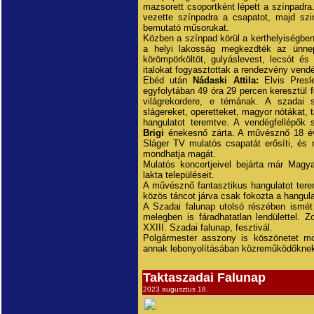
mazsorett csoportként lépett a színpadra.
vezette színpadra a csapatot, majd szi
bemutató műsorukat.
Közben a színpad körül a kerthelyiségben
a helyi lakosság megkezdték az ünnepi
körömpörköltöt, gulyáslevest, lecsót é
italokat fogyasztottak a rendezvény vendé
Ebéd után
Nádaski Attila:
Elvis Presle
egyfolytában 49 óra 29 percen keresztül 
világrekordere, e témának. A szadai 
slágereket, operetteket, magyor nótákat, 
hangulatot teremtve. A vendégfellépők
Brigi
énekesnő zárta. A művésznő 18 éve
Sláger TV mulatós csapatát erősíti, és
mondhatja magát.
Mulatós koncertjeivel bejárta már Magy
lakta településeit.
A művésznő fantasztikus hangulatot tere
közös táncot járva csak fokozta a hangula
A Szadai falunap utolsó részében ismé
melegben is fáradhatatlan lendülettel. Z
XXIII. Szadai falunap, fesztivál.
Polgármester asszony is köszönetet m
annak lebonyolításában közreműködőkne
Taktaszadai Falunap
2023 augusztus 18.