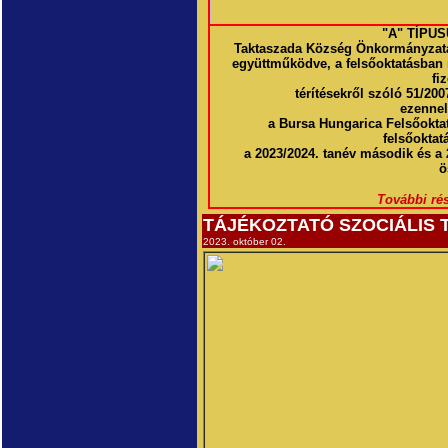
"A" TÍPUS
Taktaszada Község Önkormányzata 
együttműködve, a felsőoktatásban ré
fi
térítésekről szóló 51/200
ezennel 
a Bursa Hungarica Felsőokta
felsőoktat
a 2023/2024. tanév második és a 
ö
További rés
TÁJÉKOZTATÓ SZOCIÁLIS 
2023. október 02.