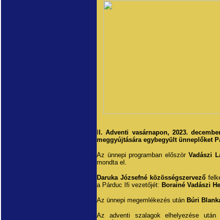
I
I. Adventi vasárnapon, 2023. december
meggyújtására egybegyült ünneplőket P
Az ünnepi programban először
Vadászi L
mondta el.
Daruka Józsefné közösségszervező
felk
a Párduc Ifi vezetőjét:
Borainé Vadászi He
Az ünnepi megemlékezés után
Búri Blank
Az adventi szalagok elhelyezése utá