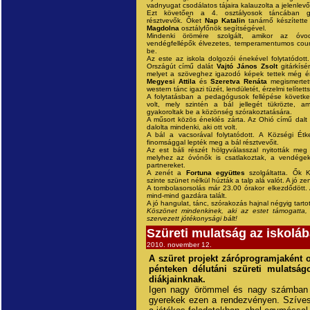
vadnyugat csodálatos tájaira kalauzolta a jelenlevő
Ezt követően a 4. osztályosok táncában g
résztvevők. Őket
Nap Katalin
tanárnő készítette
Magdolna
osztályfőnök segítségével.
Mindenki örömére szolgált, amikor az óvo
vendégfellépők élvezetes, temperamentumos coun
be.
Az este az iskola dolgozói énekével folytatódott
Országút című dalát
Vajtó János Zsolt
gitárkísér
melyet a szöveghez igazodó képek tettek még é
Megyesi Attila
és
Szeretva Renáta
megismertet
western tánc igazi tüzét, lendületét, érzelmi telített
A folytatásban a pedagógusok fellépése követke
volt, mely szintén a bál jellegét tükrözte, am
gyakoroltak be a közönség szórakoztatására.
A műsort közös éneklés zárta. Az Ohió című dalt 
dalolta mindenki, aki ott volt.
A bál a vacsorával folytatódott. A Községi Étk
finomsággal lepték meg a bál résztvevőit.
Az est báli részét hölgyválasszal nyitották meg 
melyhez az óvónők is csatlakoztak, a vendégek 
partnereket.
A zenét a
Fortuna együttes
szolgáltatta. Ők Ki
szinte szünet nélkül húzták a talp alá valót. A jó 
A tombolasorsolás már 23.00 órakor elkezdődött. 
mind-mind gazdára talált.
A jó hangulat, tánc, szórakozás hajnal négyig tartot
Köszönet mindenkinek, aki az estet támogatta, el
szervezett jótékonysági bált!
Szüreti mulatság az iskolá
2010. november 12.
A szüret projekt záróprogramjaként o
pénteken délutáni szüreti mulatság
diákjainknak.
Igen nagy örömmel és nagy számban 
gyerekek ezen a rendezvényen. Szíves