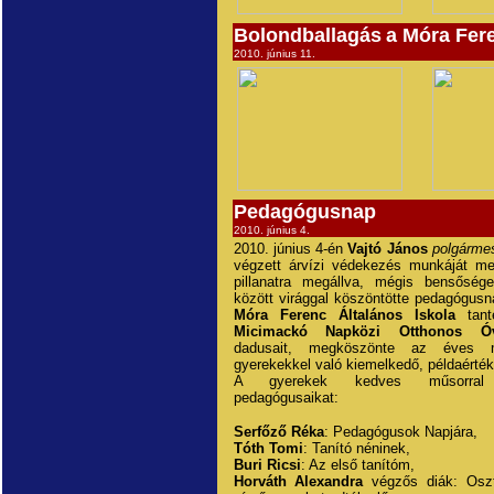
Bolondballagás
a Móra Fer
2010. június 11.
Pedagógusnap
2010. június 4.
2010. június 4-én
Vajtó János
polgármes
végzett árvízi védekezés munkáját me
pillanatra megállva, mégis bensőség
között virággal köszöntötte pedagógusn
Móra Ferenc Általános Iskola
tante
Micimackó Napközi Otthonos Ó
dadusait, megköszönte az éves m
gyerekekkel való kiemelkedő, példaérték
A gyerekek kedves műsorral k
pedagógusaikat:
Serfőző Réka
: Pedagógusok Napjára,
Tóth Tomi
: Tanító néninek,
Buri Ricsi
: Az első tanítóm,
Horváth Alexandra
végzős diák: Oszt