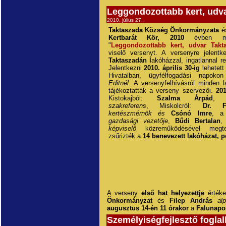
Leggondozottabb kert, udv
2010. július 27.
Taktaszada Község Önkormányzata
é
Kertbarát Kör,
2010
évben mer
"
Leggondozottabb kert, udvar Takt
viselő versenyt. A versenyre jelentk
Taktaszadán l
akóházzal, ingatlannal r
Jelentkezni
2010. április 30-ig
lehetett
Hivatalban, ügyfélfogadási napok
Editnél.
A versenyfelhívásról minden l
tájékoztatták a verseny szervezői.
201
Kistokajból:
Szalma Árpád
szakreferens
, Miskolcról:
Dr. Fa
kertészmérnök és
Csónó Imre
, 
gazdasági vezetője
,
Bűdi Bertalan
képviselő
közreműködésével megter
zsűrizték a
14 benevezett lakóházat, po
A verseny
első hat helyezettje
érték
Önkormányzat
és
Filep András
al
augusztus 14-én 11 órakor
a
Falunapo
Személyiségfejlesztő fogla