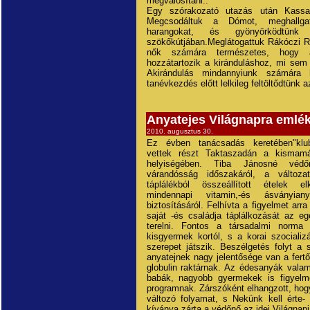
megvalósítani..
Egy szórakozató utazás után Kassai
Megcsodáltuk a Dómot, meghallga
harangokat, és gyönyörködtü
szökőkútjában.Meglátogattuk Rákóczi R
nők számára természetes, hogy a
hozzátartozik a kiránduláshoz, mi sem
Akirándulás mindannyiunk számára 
tanévkezdés előtt lelkileg feltöltődtünk a
Anyatejes Világnapra emlé
2010. augusztus 30.
Ez évben tanácsadás keretében"klub-
vettek részt Taktaszadán a kismam
helyiségében. Tiba Jánosné véd
várandósság időszakáról, a változa
táplálékból összeállított ételek el
mindennapi vitamin,-és ásványian
biztosításáról. Felhívta a figyelmet arra
saját -és családja táplálkozását az e
terelni. Fontos a társadalmi norma 
kisgyermek kortól, s a korai szociali
szerepet játszik. Beszélgetés folyt a 
anyatejnek nagy jelentősége van a fer
globulin raktárnak. Az édesanyák vala
babák, nagyobb gyermekek is figyelme
programnak. Zárszóként elhangzott, hog
változó folyamat, s Nekünk kell érte-
kívánva zárta a védőnő az idei Világnapi