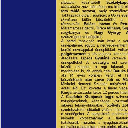
táborban
készíttetett
Székelykapu
Művelődési Ház
előterében ma került e
fotó tabló sorozat,
mely szemlélete
Taktaszada utcáit, épületeit a 60-as évek
Darukáné
külön köszöntötte a f
résztvevőit:
Balázs Istvánt
és
Petr
Máramarosszigetről,
Tirica Mihalyt, So
nagybányai és
Nagy György A
szászrégeni vendégeket.
A baráti tapsvihar után kérte a ve
ünnepeljenek együtt a negyedévenkén
kerülő névnapjukat ünneplőkkel. Felké
polgármestert
a névnaposok köszöntés
átadására.
Lipécz Gyuláné
verseivel
ünnepelteket. A nosztalgia est szer
között szerepelt a régi lakosok, 
meghívása is, de ennek csak
Daruka 
aki 14 éves korában került el Ta
köszöntések után
Lévai Joli
és
Má
Miskolci Nemzeti Színház művészei o
adtak elő. Ezt követte a finom vac
Kinga
taktaszadai lakos 12 perces hast
A
Családok Klubjának
tagjai szíves
nyugdíjasoknak, készséggel közrem
sikeres lebonyolításában.
Székely Zol
szintetizátoron előadott vidám műsoráv
a vendégeket. A nagysikerű rendezvén
idősebb korosztálynak a fiatalok
fiatalosnak maradni, a nyugdíjasoknak
motiválni a fiatalokat a régi ételek elkés