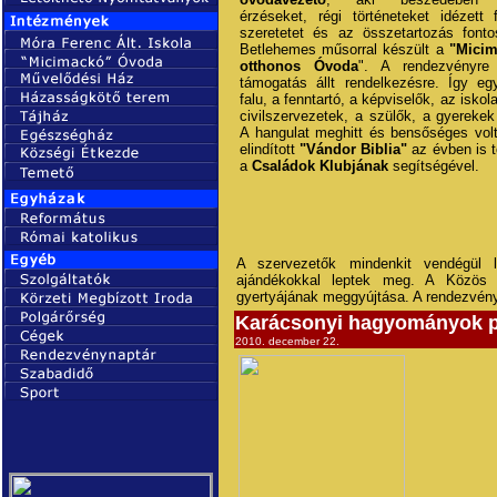
érzéseket, régi történeteket idézett 
szeretetet és az összetartozás font
Betlehemes műsorral készült a
"Micim
otthonos Óvoda
". A rendezvényr
támogatás állt rendelkezésre. Így eg
falu, a fenntartó, a képviselők, az isko
civilszervezetek, a szülők, a gyerekek
A hangulat meghitt és bensőséges vol
elindított
"Vándor Biblia"
az évben is t
a
Családok Klubjának
segítségével.
A szervezetők mindenkit vendégül 
ajándékokkal leptek meg. A Közös 
gyertyájának meggyújtása. A rendezvén
Karácsonyi hagyományok pr
2010. december 22.