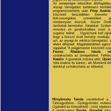
Az ünnepségre érkezőket állófogadás
anyagi támogatást tartalmazó boríték
programismertetés után
Filep András
köszöntő beszédében kiemelt
bölcsességüket, szeretetüket, go
mindannyian érezzük, hiszen Önö
tanítottak bennünket, fiatalokat. Szülei
mosolya és gondoskodása most is 
sugároz felénk. ...Vigyáznunk kell rájuk
hogy a hosszú évek kemény munkája 
azt, az anyagi és erkölcsi támogatást, a
életet élhetnek. Magánéletükben egész
napjaikat."
A polgármester köszöntő sza
Ferenc Általános Iskola népt
szórakoztatta az ünnepelteket. Felkés
Katalin
. A gyerekek műsora után,
Újvár
nóta énekes és kántor,- aki Monokról ér
dalokkal szórakoztatta az időseket.
Hlinyánszky Tamás
vezetésével 
Táncegyüttese,-
Gyöngyösfalvi mulats
Cigándról és környékéről
- című néptánco
A rendezvényt
Daruka Józsefné
kös