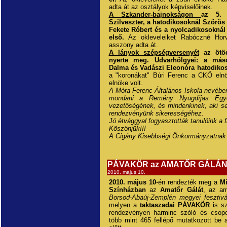
adta át az osztályok képviselőinek.
A Szkander-bajnokságon
az 5. 
Szilveszter, a hatodikosoknál Szörös
Fekete Róbert és a nyolcadikosoknál 
első.
Az okleveleiket Rabóczné Horv
asszony adta át.
A lányok szépségversenyét
az ötöd
nyerte meg. Udvarhölgyei: a máso
Dalma és Vadászi Eleonóra hatodikos
a "koronákat" Búri Ferenc a CKÖ elnö
elnöke volt.
A Móra Ferenc Általános Iskola nevébe
mondani a Remény Nyugdíjas Egye
vezetőségének, és mindenkinek, aki se
rendezvényünk sikerességéhez.
Jó étvággyal fogyasztották tanulóink a f
Köszönjük!!!
A Cigány Kisebbségi Önkormányzatnak 
PÁVAKÖR az AMATŐR GÁLÁN 
2010. május 10.
2010. május 10
-én rendezték meg a
Mi
Színházban
az
Amatőr Gálát
, az a
Borsod-Abaúj-Zemplén megyei fesztivá
melyen a
taktaszadai PÁVAKÖR
is sz
rendezvényen harminc szóló és csopo
több mint 465 fellépő mutatkozott be