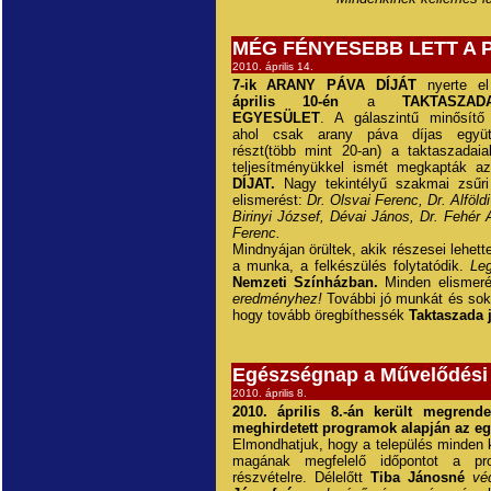
MÉG FÉNYESEBB LETT A 
2010. április 14.
7-ik ARANY PÁVA DÍJÁT
nyerte 
április 10-én
a
TAKTASZA
EGYESÜLET
. A gálaszintű minősítő
ahol csak arany páva díjas együt
részt(több mint 20-an) a taktaszadai
teljesítményükkel ismét megkapták 
DÍJAT.
Nagy tekintélyű szakmai zsűri
elismerést:
Dr. Olsvai Ferenc, Dr. Alföld
Birinyi József, Dévai János, Dr. Fehér 
Ferenc.
Mindnyájan örültek, akik részesei lehe
a munka, a felkészülés folytatódik.
Leg
Nemzeti Színházban.
Minden elismer
eredményhez!
További jó munkát és sok
hogy tovább öregbíthessék
Taktaszada j
Egészségnap a Művelődési
2010. április 8.
2010. április 8.-án került megrend
meghirdetett programok alapján az e
Elmondhatjuk, hogy a település minden k
magának megfelelő időpontot a pr
részvételre. Délelőtt
Tiba Jánosné
vé