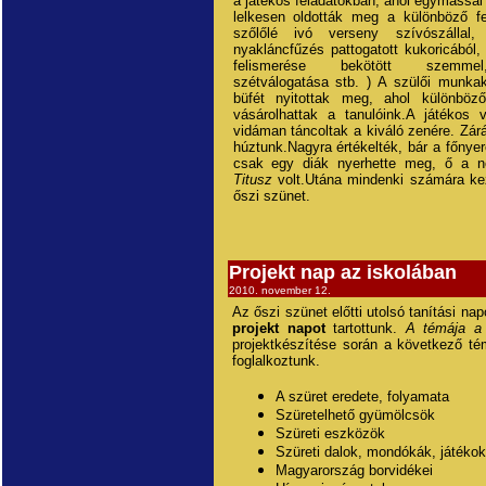
a játékos feladatokban, ahol egymással
lelkesen oldották meg a különböző fe
szőlőlé ivó verseny szívószállal,
nyakláncfűzés pattogatott kukoricából
felismerése bekötött szemme
szétválogatása stb. ) A szülői munka
büfét nyitottak meg, ahol különböz
vásárolhattak a tanulóink.A játékos 
vidáman táncoltak a kiváló zenére. Zár
húztunk.Nagyra értékelték, bár a főnyer
csak egy diák nyerhette meg, ő a 
Titusz
volt.Utána mindenki számára ke
őszi szünet.
Projekt nap az iskolában
2010. november 12.
Az őszi szünet előtti utolsó tanítási na
projekt napot
tartottunk.
A témája a 
projektkészítése során a következő té
foglalkoztunk.
A szüret eredete, folyamata
Szüretelhető gyümölcsök
Szüreti eszközök
Szüreti dalok, mondókák, játékok
Magyarország borvidékei