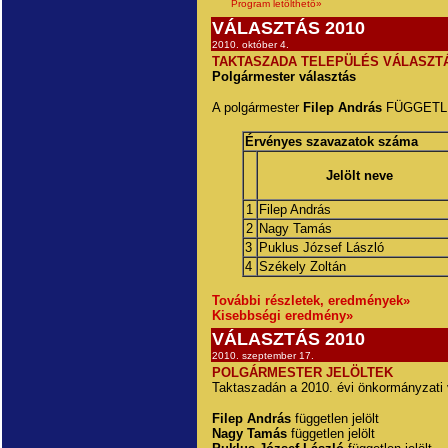
Program letölthető»
VÁLASZTÁS 2010
2010. október 4.
TAKTASZADA TELEPÜLÉS VÁLASZT
Polgármester választás
A polgármester
Filep András
FÜGGETLEN 
Érvényes szavazatok száma
Jelölt neve
1
Filep András
2
Nagy Tamás
3
Puklus József László
4
Székely Zoltán
További részletek, eredmények»
Kisebbségi eredmény»
VÁLASZTÁS 2010
2010. szeptember 17.
POLGÁRMESTER JELÖLTEK
Taktaszadán a 2010. évi önkormányzati v
Filep András
független jelölt
Nagy Tamás
független jelölt