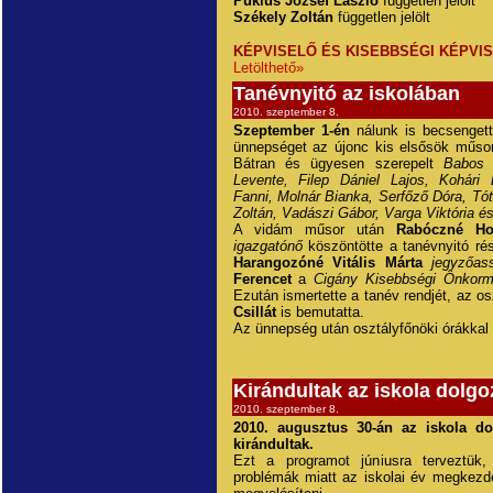
Puklus József László
független jelölt
Székely Zoltán
független jelölt
KÉPVISELŐ ÉS KISEBBSÉGI KÉPVI
Letölthető»
Tanévnyitó az iskolában
2010. szeptember 8.
Szeptember 1-én
nálunk is becsengett
ünnepséget az újonc kis elsősök műsor
Bátran és ügyesen szerepelt
Babos 
Levente, Filep Dániel Lajos, Kohári 
Fanni, Molnár Bianka, Serfőző Dóra, Tót
Zoltán, Vadászi Gábor, Varga Viktória és
A vidám műsor után
Rabóczné Ho
igazgatónő
köszöntötte a tanévnyitó ré
Harangozóné Vitális Márta
jegyzőas
Ferencet
a
Cigány Kisebbségi Önkorm
Ezután ismertette a tanév rendjét, az os
Csillát
is bemutatta.
Az ünnepség után osztályfőnöki órákkal
Kirándultak az iskola dolgo
2010. szeptember 8.
2010. augusztus 30-án az iskola do
kirándultak.
Ezt a programot júniusra terveztük,
problémák miatt az iskolai év megkezdés