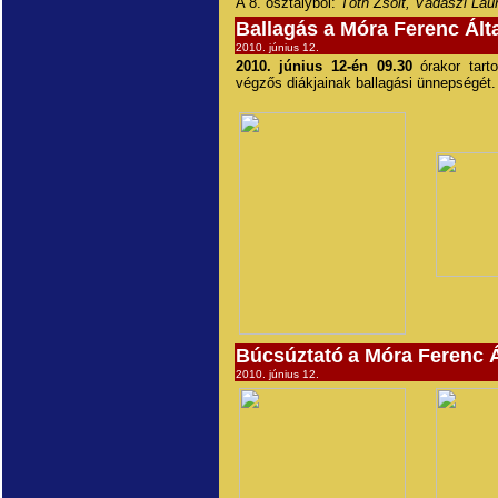
A 8. osztályból:
Tóth Zsolt, Vadászi Lau
Ballagás a Móra Ferenc Ált
2010. június 12.
2010. június 12-én 09.30
órakor tarto
végzős diákjainak ballagási ünnepségét.
Búcsúztató
a Móra Ferenc Á
2010. június 12.