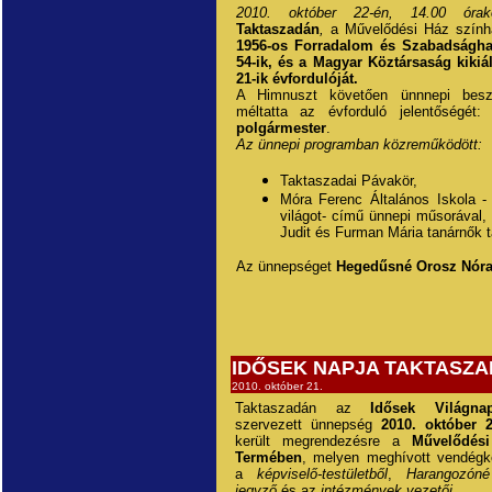
2010. október 22-én, 14.00 órak
Taktaszadán
,
a Művelődési Ház szính
1956-os Forradalom és Szabadságha
54-ik, és a Magyar Köztársaság kikiá
21-ik évfordulóját.
A Himnuszt követően ünnnepi besz
méltatta az évforduló jelentőségét
polgármester
.
Az ünnepi programban közreműködött:
Taktaszadai Pávakör,
Móra Ferenc Általános Iskola 
világot- című ünnepi műsorával,
Judit és Furman Mária tanárnők t
Az ünnepséget
Hegedűsné Orosz Nór
IDŐSEK NAPJA TAKTASZ
2010. október 21.
Taktaszadán az
Idősek Világn
szervezett ünnepség
2010. október 2
került megrendezésre a
Művelődés
Termében
, melyen meghívott vendégk
a
képviselő-testületből
,
Harangozóné
jegyző
és az
intézmények vezetői.