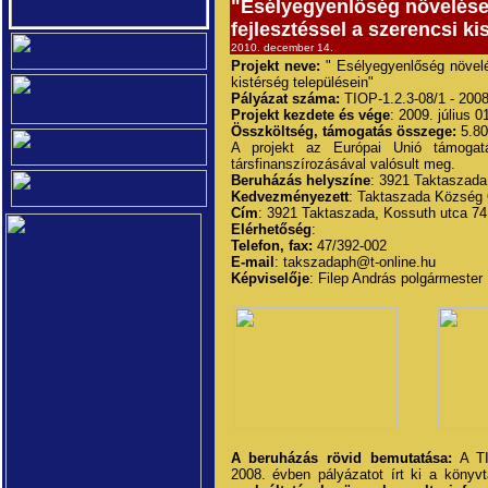
"Esélyegyenlőség növelése 
fejlesztéssel a szerencsi ki
2010. december 14.
Projekt neve:
" Esélyegyenlőség növelés
kistérség településein"
Pályázat száma:
TIOP-1.2.3-08/1 - 200
Projekt kezdete és vége
: 2009. július 
Összköltség, támogatás összege:
5.80
A projekt az Európai Unió támogatá
társfinanszírozásával valósult meg.
Beruházás helyszíne
: 3921 Taktaszada,
Kedvezményezett
: Taktaszada Község
Cím
: 3921 Taktaszada, Kossuth utca 74
Elérhetőség
:
Telefon, fax:
47/392-002
E-mail
: takszadaph@t-online.hu
Képviselője
: Filep András polgármester
A beruházás rövid bemutatása:
A TIO
2008. évben pályázatot írt ki a könyvt