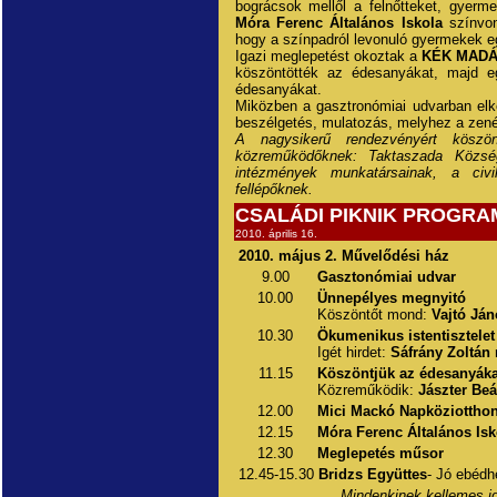
bográcsok mellől a felnőtteket, gyerm
Móra Ferenc Általános Iskola
színvo
hogy a színpadról levonuló gyermekek eg
Igazi meglepetést okoztak a
KÉK MADÁR
köszöntötték az édesanyákat, majd eg
édesanyákat.
Miközben a gasztronómiai udvarban elk
beszélgetés, mulatozás, melyhez a zen
A nagysikerű rendezvényért kösz
közreműködőknek:
Taktaszada Közs
intézmények munkatársainak, a civ
fellépőknek.
CSALÁDI PIKNIK PROGRA
2010. április 16.
2010. május 2. Művelődési ház
9.00
Gasztonómiai udvar
10.00
Ünnepélyes megnyitó
Köszöntőt mond:
Vajtó Ján
10.30
Ökumenikus istentisztelet
Igét hirdet:
Sáfrány Zoltán
r
11.15
Köszöntjük az édesanyáka
Közreműködik:
Jászter Beá
12.00
Mici Mackó Napköziottho
12.15
Móra Ferenc Általános Is
12.30
Meglepetés műsor
12.45-15.30
Bridzs Együttes
- Jó ebédh
Mindenkinek kellemes id