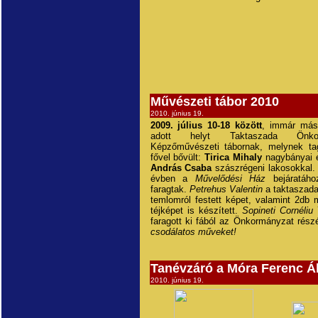
Művészeti tábor 2010
2010. június 19.
2009. július 10-18 között
, immár más
adott helyt Taktaszada Önk
Képzőművészeti tábornak, melynek ta
fővel bővült:
Tirica Mihaly
nagybányai
András Csaba
szászrégeni lakosokkal. 
évben a
Művelődési Ház
bejáratáh
faragtak.
Petrehus Valentin
a taktaszada
temlomról festett képet, valamint 2db 
téjképet is készített.
Sopineti Cornéliu
faragott ki fából az Önkormányzat rész
csodálatos műveket!
Tanévzáró a Móra Ferenc Ál
2010. június 19.