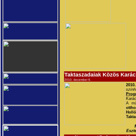
Taktaszadaiak Közös Kará
2010. december 6.
2010
szính
Prog
Karác
A mű
otth
Holló
Takta
Eszt