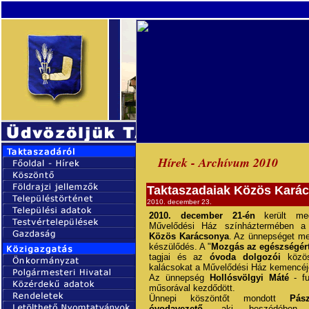
Hírek - Archívum 2010
Taktaszadaiak Közös Kará
2010. december 23.
2010. december 21-én
került meg
Művelődési Ház színháztermében 
Közös Karácsonya
. Az ünnepséget me
készülődés. A "
Mozgás az egészségért
tagjai és az
óvoda dolgozói
közö
kalácsokat a Művelődési Ház kemencéj
Az ünnepség
Hollósvölgyi Máté
- f
műsorával kezdődött.
Ünnepi köszöntőt mondott
Pás
óvodavezető
, aki beszédében s