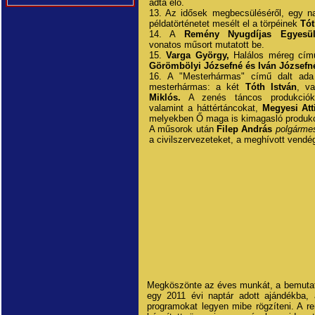
adta elő.
13. Az idősek megbecsüléséről, egy n
példatörténetet mesélt el a törpéinek
Tót
14. A
Remény Nyugdíjas Egyesül
vonatos műsort mutatott be.
15.
Varga György,
Halálos méreg című
Görömbölyi Józsefné és Iván Józsefn
16. A "Mesterhármas" című dalt ada
mesterhármas: a két
Tóth István
, v
Miklós.
A zenés táncos produkciók
valamint a háttértáncokat,
Megyesi Att
melyekben Ő maga is kimagasló produkci
A műsorok után
Filep András
polgármes
a civilszervezeteket, a meghívott vendég
Megköszönte az éves munkát, a bemutato
egy 2011 évi naptár adott ajándékba, 
programokat legyen mibe rögzíteni. A 