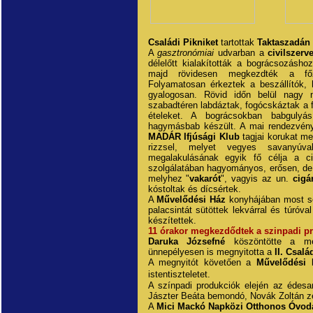
Családi Pikniket
tartottak
Taktaszadán
A
gasztronómiai
udvarban a
civilszerv
délelőtt kialakították a bográcsozásh
majd rövidesen megkezdték a főz
Folyamatosan érkeztek a beszállítók, 
gyalogosan. Rövid időn belül nagy
szabadtéren labdáztak, fogócskáztak a f
ételeket. A bográcsokban babgulyás, 
hagymásbab készült. A mai rendezvénye
MADÁR Ifjúsági Klub
tagjai korukat me
rizzsel, melyet vegyes savanyúv
megalakulásának egyik fő célja a 
szolgálatában hagyományos, erősen, de f
melyhez "
vakarót
", vagyis az un.
cigá
kóstoltak és dícsértek.
A
Művelődési Ház
konyhájában most se
palacsintát sütöttek lekvárral és túróva
készítettek.
11 órakor megkezdődtek a szinpadi p
Daruka Józsefné
köszöntötte a me
ünnepélyesen is megnyitotta a
II. Csalá
A megnyitót követően a
Művelődési 
istentiszteletet.
A színpadi produkciók elején az édes
Jászter Beáta bemondó, Novák Zoltán zen
A
Mici Mackó Napközi Otthonos Óvo