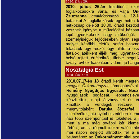
2010. július 26.
2010. július 26-án
kezdődött szemé
foglalkozásokra várta, és várja
Ón
Zsuzsanna
családgondozó
a 12-13
fiatalokat.A foglalkozások egy héten 
hétköznap délelőtt 10.00. órától kezdő
vesznek igénybe a művelődési házba
lépő gyerekeknek nagy szükségük 
személyiségük fejlődésében olyan seg
melyet későbbi életük során haszno
feladatok egy részét úgy állította ö
fiatalok játékként éljék meg, ugyanak
belső rejtett értékeikről, illetve nega
tavalyi évhez hasonlóan vidám, jó hangul
Nosztalgia Est
2010. június 19.
2010.07.17-én 18
órától került megre
megyei Önkormányzat
támogatásáva
Remény Nyugdíjas Egyesület Noszta
nyugdíjasok pogácsát, lebbencsleves
készítettek, majd ásványvizet és vö
kínáltak a vendégek részére. 
megnyitójaként
Daruka Józsefné
k
jelenlévőket, aki nyitóbeszédében kiem
nap több szempontból is tökéletes a n
mert a ma még további két kieme
történt, ami a régmúlt időkre való eml
mai napon délelőtt állították fel a
bejáratához az
Önkormányzat
által sz