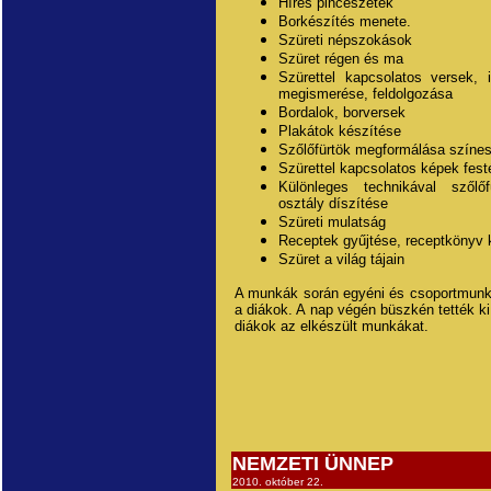
Híres pincészetek
Borkészítés menete.
Szüreti népszokások
Szüret régen és ma
Szürettel kapcsolatos versek, 
megismerése, feldolgozása
Bordalok, borversek
Plakátok készítése
Szőlőfürtök megformálása színes
Szürettel kapcsolatos képek fest
Különleges technikával szőlőf
osztály díszítése
Szüreti mulatság
Receptek gyűjtése, receptkönyv 
Szüret a világ tájain
A munkák során egyéni és csoportmunk
a diákok. A nap végén büszkén tették ki
diákok az elkészült munkákat.
NEMZETI ÜNNEP
2010. október 22.