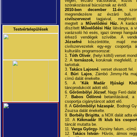
végén, évzáró vacsorával, közös t
szórakozással búcsúznak az évtől.
2010-ben december 11-én
, szom
megrendezésre az évzáró buli
civilszervezet
tagjaival, meghívott
megtelt a
Művelődési Ház.
A karács
díszített
Művelődési Ház
látványa, a v
Testvértelepülések
varázsoló hó esés, igazi ünnepi hangula
érkező vendégek szívébe. A ven
Józsefné
köszöntötte, majd meg
civilszervezetek egy-egy csoportja á
kulturális programsorozat:
1.
Tóth Olivér
, (helyi költő) verset mond
2. A
tornászok,
koruknak megfelelő, z
tartottak.
3.
Takács Lajosné
, verset olvasott fel.
4.
Búri Lajos
, Zámbó Jimmy-Ha maj
című dalát énekelte.
5. A "
Kék Madár Ifjúsági Klu
táncprodukciót adott elő.
6.
Görömbölyi József
, Nagy Feró dalát
7.
Babos Ödönné
betanításával, a 
csoportja cigánytáncot adott elő.
8. A
Görömbölyi házaspár
, Bodrogi Gy
Zsuzsa dalát énekelte.
9.
Borbély Brigitta
, a NOX dalát adta el
10. A
Kékmadár Ifi klub kis csoport
táncát mutatta be.
11.
Varga György-
Kicsiny falum..-című 
12.
Takács István
- Hűvös, álmos regg