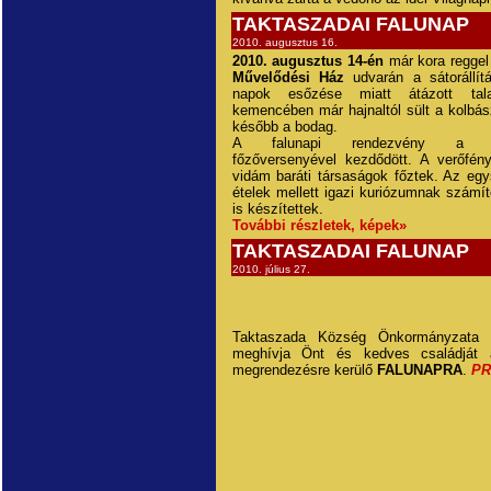
TAKTASZADAI FALUNAP
2010. augusztus 16.
2010. augusztus 14-én
már kora reggel
Művelődési Ház
udvarán a sátorállít
napok esőzése miatt átázott tal
kemencében már hajnaltól sült a kolbás
később a bodag.
A falunapi rendezvény a civi
főzőversenyével kezdődött. A verőfén
vidám baráti társaságok főztek. Az eg
ételek mellett igazi kuriózumnak számí
is készítettek.
További részletek, képek»
TAKTASZADAI FALUNAP
2010. július 27.
Taktaszada Község Önkormányzata tis
meghívja Önt és kedves családjá
megrendezésre kerülő
FALUNAPRA
.
P