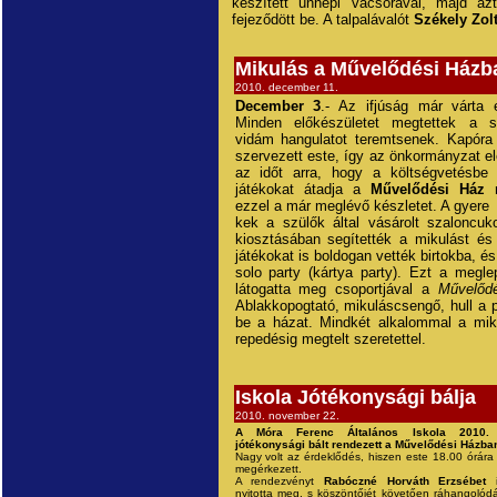
készített ünnepi vacsorával, majd az
fejeződött be. A talpalávalót
Székely Zol
Mikulás a Művelődési Házb
2010. december 11.
December 3
.- Az ifjúság már várta 
Minden előkészületet megtettek a s
vidám hangulatot teremtsenek. Kapóra 
szervezett este, így az önkormányzat el
az időt arra, hogy a költségvetésbe 
játékokat átadja a
Művelődési Ház
r
ezzel a már meglévő készletet. A gyere
kek a szülők által vásárolt szaloncu
kiosztásában segítették a mikulást é
játékokat is boldogan vették birtokba, 
solo party (kártya party). Ezt a megl
látogatta meg csoportjával a
Művelődé
Ablakkopogtató, mikuláscsengő, hull a 
be a házat. Mindkét alkalommal a mikul
repedésig megtelt szeretettel.
Iskola Jótékonysági bálja
2010. november 22.
A Móra Ferenc Általános Iskola 2010.
jótékonysági bált rendezett a Művelődési Házban,
Nagy volt az érdeklődés, hiszen este 18.00 órár
megérkezett.
A rendezvényt
Rabóczné Horváth Erzsébet
i
nyitotta meg, s köszöntőjét követően ráhangolódá