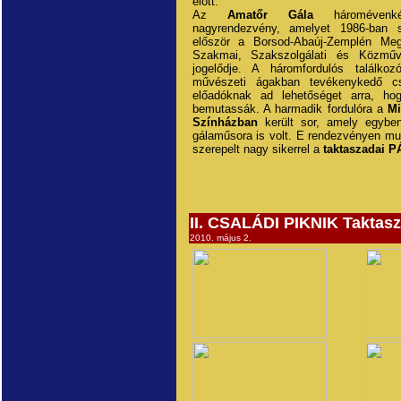
előtt.
Az
Amatőr Gála
háromévenké
nagyrendezvény, amelyet 1986-ban 
először a Borsod-Abaúj-Zemplén Meg
Szakmai, Szakszolgálati és Közműve
jogelődje. A háromfordulós találko
művészeti ágakban tevékenykedő c
előadóknak ad lehetőséget arra, hog
bemutassák. A harmadik fordulóra a
Mi
Színházban
került sor, amely egybe
gálaműsora is volt. E rendezvényen mu
szerepelt nagy sikerrel a
taktaszadai 
II. CSALÁDI PIKNIK Taktas
2010. május 2.