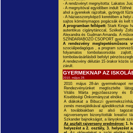
- A rendzvényt megnyitotta: Lakatos Jus
- A megnyitóval egyidőben indult Tóthn
ahol a gyerekek rajzoltak, gyöngyöt fűzte
- A háziasszonyképző keretében a helyi
sajtos köménymagos pogácsák és kelt tés
A programban fellépett:
Stark Kinga- ha
autentikus cigánytánccal, Székely Zolt
Alexandra és Gudman Amanda. A műso
SZÍNDARABOZÓ CSOPORT gyermekei cig
A rendezvény meglepetésműsora v
szociálpedagógus , a program szervezőj
folyamatos tombolasorsolás zajlo
tombolavásárlásból befolyt pénzösszegbő
A rendezvény délután 15 órakor közös s
zárult.
GYERMEKNAP AZ ISKOLÁ
2010. május 28.
2010. május 28-án gyermeknapot ren
Rendezvényünket megtisztelte láto
Vitális Márta jegyzőasszony és 
Kisebbségi Önkormányzat elnöke.
A diákokat a Bibuczi gyermekszính
zenés mesejátékával ajándékoztuk meg
A továbbiakban az alsó tagozato
rajzversenyen bizonyították kreatívi t
Szkander bajnokságot, a lányoknak szép
Az aszfalt rajverseny eredménye:
1. h
helyezést a 2. osztály, 3. helyezést a
el.
Az okleveleket a zsűri elnöke Har