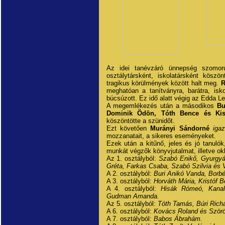
Az idei tanévzáró ünnepség szomor
osztálytársként, iskolatársként köszö
tragikus körülmények között halt meg.
R
meghatóan a tanítványra, barátra, isk
búcsúzott. Ez idő alatt végig az Edda L
A megemlékezés után a másodikos
Bu
Dominik Ödön, Tóth Bence és Ki
köszöntötte a szünidőt.
Ezt követően
Murányi Sándorné
iga
mozzanatait, a sikeres eseményeket.
Ezek után a kitűnő, jeles és jó tanulók
munkát végzők könyvjutalmat, illetve okl
Az 1. osztályból:
Szabó Enikő, Gyurgyán
Gréta, Farkas Csaba, Szabó Szilvia és 
A 2. osztályból:
Buri Anikó Vanda, Borbé
A 3. osztályból:
Horváth Mária, Kristóf B
A 4. osztályból:
Hisák Rómeó, Kanal
Gudman Amanda.
Az 5. osztályból:
Tóth Tamás, Búri Richá
A 6. osztályból:
Kovács Roland és Ször
A 7. osztályból:
Babos Ábrahám.