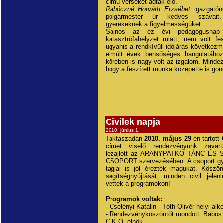
című verseket adták elő.
Rabóczné Horváth Erzsébet
igazgatón
polgármester úr kedves szavait
gyerekeknek a figyelmességüket.
Sajnos az ez évi pedagógusnap
katasztrófahelyzet miatt, nem volt fe
ugyanis a rendkívüli időjárás következm
elmúlt évek bensőséges hangulatáho
körében is nagy volt az izgalom. Mindeze
hogy a feszített munka közepette is go
Civilek napja
2010. június 1.
Taktaszadán
2010. május 29
-én tartott
címet viselő rendezvényünk zavarta
lezajlott az ARANYPATKÓ TÁNC ÉS
CSOPORT szervezésében. A csoport gye
tagjai is jól érezték magukat. Köszö
segítségnyújtását, minden civil jelenl
vettek a programokon!
Programok voltak:
- Cselényi Katalin - Tóth Olivér helyi alko
- Rendezvényköszöntőt mondott: Babos Öd
C.K.Ö. elnök