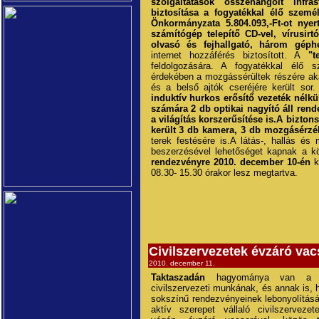
szolgáltatások összehangolt infra
biztosítása a fogyatékkal élő szemé
Önkormányzata 5.804.093,-Ft-ot nyer
számítógép telepítő CD-vel, vírusi
olvasó és fejhallgató, három géph
internet hozzáférés biztosított. A
"t
feldolgozására. A fogyatékkal élő 
érdekében a mozgássérültek részére ak
és a belső ajtók cseréjére került sor
induktív hurkos erősítő vezeték nélkü
számára 2 db optikai nagyító áll rend
a világítás korszerűsítése is.A biztons
került 3 db kamera, 3 db mozgásérzék
terek festésére is.A látás-, hallás és
beszerzésével lehetőséget kapnak a kö
rendezvényre 2010. december 10-én
k
08.30- 15.30 órakor lesz megtartva.
Civilszervezetek évzáró vac
2010. december 11.
Taktaszadán
hagyománya van a n
civilszervezeti munkának, és annak is, 
sokszínű rendezvényeinek lebonyolítás
aktív szerepet vállaló civilszerveze