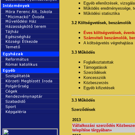
Egyéb ellenőrzések, vizsgála
Működés eredményessége, te
Működési statisztika
3.2 Költségvetések, beszámolók
Éves költségvetések, évenk
Számviteli beszámolók, be
A költségvetés végrehajtása
3.3 Működés
Foglalkoztatottak
Támogatások
Szerződések
Koncessziók
Közbeszerzés
Egyéb kifizetések
3.3 Működés
Szerződések
2013
Vállalkozási szerződés Közbeszer
telepítése tárgyában»