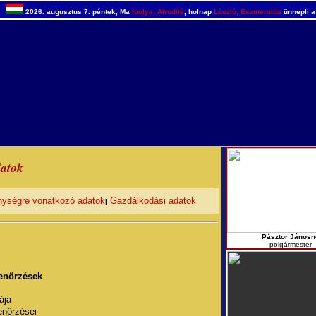
2026. augusztus 7. péntek, Ma
Ibolya, Afrodité
, holnap
László, Eszmeralda
ünnepli a
datok
ységre vonatkozó adatok
Gazdálkodási adatok
|
Pásztor Jánosn
polgármester
lenőrzések
ája
enőrzései