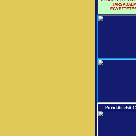
TÁRSADALM
EGYEZTETÉ
Pávakör első C