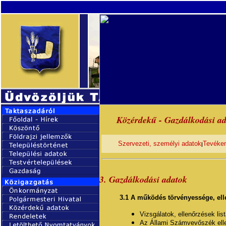
Közérdekű - Gazdálkodási a
Szervezeti, személyi adatok
Tevéken
|
3. Gazdálkodási adatok
3.1 A működés törvényessége, el
Vizsgálatok, ellenőrzések list
Az Állami Számvevőszék ell