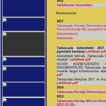
2012
Vállalkozási Szerződés»
Közbeszerzés
2017
Taktaszada Község Önkormányzatán
Roma Közösségi Ház energetikai fel
Dokumentáció»
Mellékletek»
Taktaszada belterületén 2017.
(ajánlatok bontása)
Letölthető pdf
Ajánlattételi felhívás „Taktaszada b
munkák”
Letölthető pdf*
EGYÉB KÖZBESZERZÉSI D
DOKUMENTÁCIÓ)
Taktaszada bel
munkák
tárgyú közbeszerzési eljá
pdf*
Taktaszada útfelújítás 2017. év Ára
Letölthető pdf*
2014
Taktaszada Községi Önkormányzat
2013
Taktaszada Község 2013.évi Közb
(2013.10.18)
»