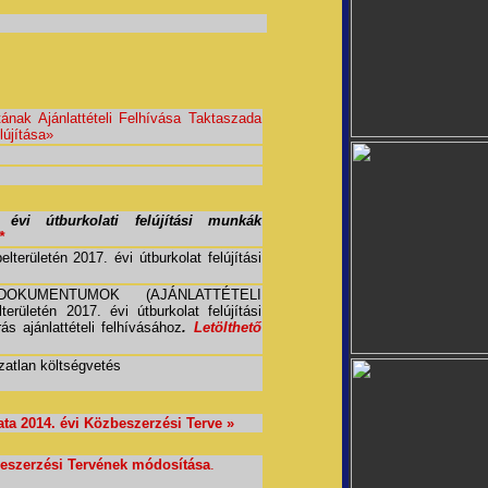
ak Ajánlattételi Felhívása Taktaszada
újítása
»
 évi útburkolati felújítási munkák
*
elterületén 2017. évi útburkolat felújítási
OKUMENTUMOK (AJÁNLATTÉTELI
területén 2017. évi útburkolat felújítási
rás
ajánlattételi felhívásához
.
Letölthető
zatlan költségvetés
a 2014. évi Közbeszerzési Terve »
eszerzési Tervének módosítása
.