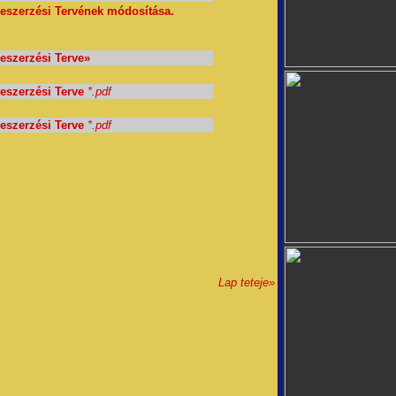
eszerzési Tervének módosítása.
eszerzési Terve
»
eszerzési Terve
*.pdf
eszerzési Terve
*.pdf
Lap teteje»