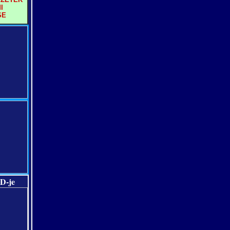
I
SE
D-je