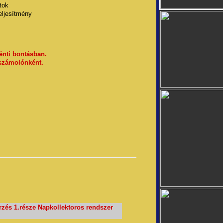
tok
ljesítmény
énti bontásban.
számolónként.
zés 1.része Napkollektoros rendszer