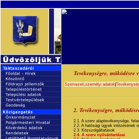
Tevékenységre, működésre 
Szervezeti,személyi adatok
|
Tevékenység
2.
Tevékenységre, működésr
2.1. A szerv alaptevékenysége, fela
2.2. A hatósági ügyek intézésének r
2.3. Közszolgáltatások
2.4. A szerv nyilvántartásai