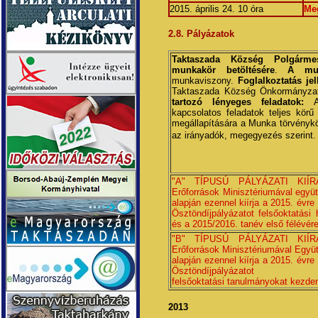
2015. április 24. 10 óra
Me
2.8. Pályázatok
Taktaszada Község Polgármes
munkakör betöltésére
.
A mun
munkaviszony.
Foglalkoztatás jel
Taktaszada Község Önkormányzat
tartozó lényeges feladatok:
A 
kapcsolatos feladatok teljes körű
megállapítására a Munka törvénykön
az irányadók, megegyezés szerint
"A" TÍPUSÚ PÁLYÁZATI KIÍRÁ
Erőforrások Minisztériumával együt
alapján ezennel kiírja a 2015. évr
Ösztöndíjpályázatot felsőoktatás
és a 2015/2016. tanév első félévé
"B" TÍPUSÚ PÁLYÁZATI KI
Erőforrások Minisztériumával Együt
alapján ezennel kiírja a 2015. évr
Ösztöndíjpályázatot
felsőoktatási tanulmányokat kezden
2013