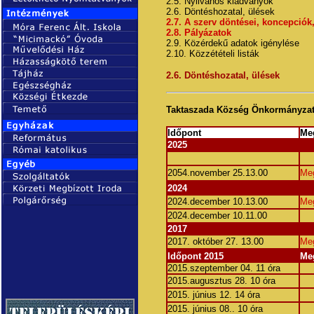
2.5. Nyilvános kiadványok
2.6. Döntéshozatal, ülések
2.7. A szerv döntései, koncepciók,
2.8. Pályázatok
2.9. Közérdekű adatok igénylése
2.10. Közzétételi listák
2.6. Döntéshozatal, ülések
Taktaszada Község Önkormányza
Időpont
Me
2025
2054.november 25.13.00
Me
2024
2024.december 10.13.00
Me
2024.december 10.11.00
2017
2017. október 27. 13.00
Me
Időpont 2015
Me
2015.szeptember 04. 11 óra
2015.augusztus 28. 10 óra
2015. június 12. 14 óra
2015. június 08.. 10 óra