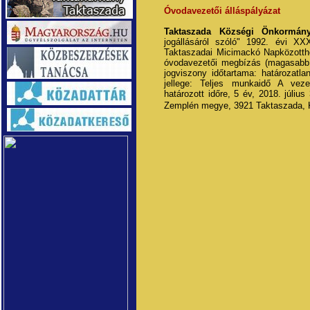
Óvodavezetői álláspályázat
Taktaszada Községi Önkormány
jogállásáról szóló" 1992. évi XXX
Taktaszadai Micimackó Napközotth
óvodavezetői megbízás (magasabb 
jogviszony időtartama: határozatla
jellege: Teljes munkaidő A vez
határozott időre, 5 év, 2018. júliu
Zemplén megye, 3921 Taktaszada, 